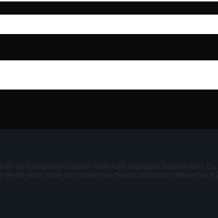
en su navegador cuando visita casi cualquier página web. La u
 gente no lo sabe las
cookies
se llevan utilizando desde hace