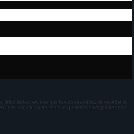
tilidad de la
cookie
es que la web sea capaz de recordar su
 20 años, cuando aparecieron los primeros navegadores para