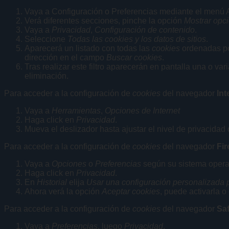
Vaya a Configuración o Preferencias mediante el menú A
Verá diferentes secciones, pinche la opción
Mostrar opc
Vaya a
Privacidad
,
Configuración de contenido
.
Seleccione
Todas las
cookies
y los datos de sitios
.
Aparecerá un listado con todas las
cookies
ordenadas por
dirección en el campo
Buscar cookies
.
Tras realizar este filtro aparecerán en pantalla una o var
eliminación.
Para acceder a la configuración de
cookies
del navegador
Int
Vaya a
Herramientas
,
Opciones de Internet
Haga click en
Privacidad
.
Mueva el deslizador hasta ajustar el nivel de privacidad
Para acceder a la configuración de
cookies
del navegador
Fir
Vaya a
Opciones
o
Preferencias
según su sistema opera
Haga click en
Privacidad
.
En
Historial
elija
Usar una configuración personalizada pa
Ahora verá la opción
Aceptar cookies
, puede activarla o
Para acceder a la configuración de
cookies
del navegador
Saf
Vaya a
Preferencias
, luego
Privacidad
.