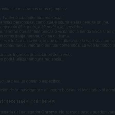
cookies
le mostramos unos ejemplos:
witter o cualquier otra red social.
rencias personales, como suele ocurrir en las tiendas online.
or ejemplo
Mi cuenta
, o
Mi perfil
o
Mis pedidos
.
, tendrán que ser telefónicas o visitando la tienda física si es 
s como franja horaria, divisa o idioma.
ntes y tráfico en la web, lo que dificultará que la web sea compet
licar comentarios, valorar o puntuar contenidos. La web tampoco
rá los ingresos publicitarios de la web.
no podrá utilizar ninguna red social.
ticular para un dominio específico.
ración de su navegador y allí podrá buscar las asociadas al domi
dores más polulares
minada del navegador
Chrome
. Nota: estos pasos pueden vari