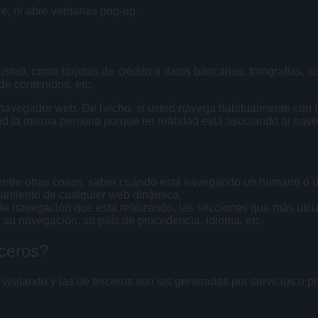
re, ni abre ventanas pop-up.
ted, como tarjetas de crédito o datos bancarios, fotografías, s
de contenidos, etc.
u navegador web. De hecho, si usted navega habitualmente con 
ed la misma persona porque en realidad está asociando al nave
 entre otras cosas, saber cuándo está navegando un humano o 
onamiento de cualquier web dinámica.
e navegación que está realizando, las secciones que más utiliza
e su navegación, su país de procedencia, idioma, etc.
rceros?
visitando y las
de terceros
son las generadas por servicios o p