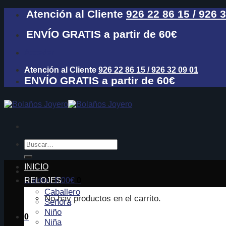
Skip
Atención al Cliente
926 22 86 15 / 926 
to
content
ENVÍO GRATIS a partir de 60€
Acceder
Atención al Cliente
926 22 86 15 / 926 32 09 01
ENVÍO GRATIS a partir de 60€
Buscar
por:
INICIO
Carrito /
RELOJES
0,00
€
0
Caballero
No hay productos en el carrito.
Señora
Niño
0
Niña