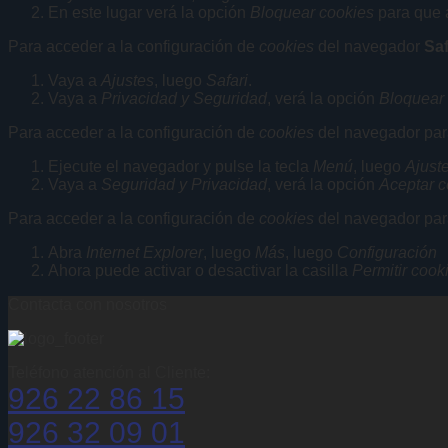
En este lugar verá la opción
Bloquear cookies
para que a
Para acceder a la configuración de
cookies
del navegador
Saf
Vaya a
Ajustes
, luego
Safari
.
Vaya a
Privacidad y Seguridad
, verá la opción
Bloquear
Para acceder a la configuración de
cookies
del navegador par
Ejecute el navegador y pulse la tecla
Menú
, luego
Ajust
Vaya a
Seguridad y Privacidad
, verá la opción
Aceptar c
Para acceder a la configuración de
cookies
del navegador par
Abra
Internet Explorer
, luego
Más
, luego
Configuración
Ahora puede activar o desactivar la casilla
Permitir cook
Contacta con nosotros
Teléfono atención al Cliente:
926 22 86 15
926 32 09 01