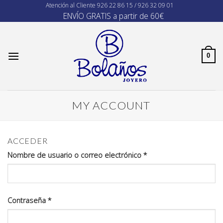
Skip
Atención al Cliente
926 22 86 15 / 926 32 09 01
ENVÍO GRATIS a partir de 60€
to
content
0
MY ACCOUNT
ACCEDER
Nombre de usuario o correo electrónico
*
Contraseña
*