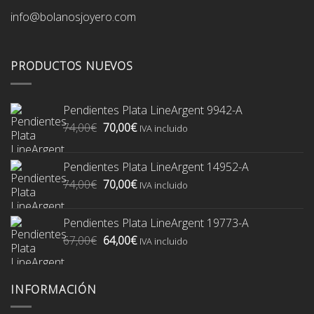
info@bolanosjoyero.com
PRODUCTOS NUEVOS
Pendientes Plata LineArgent 9942-A
El
El
74,00
€
70,00
€
IVA incluido
precio
precio
original
actual
Pendientes Plata LineArgent 14952-A
era:
es:
El
El
74,00
€
70,00
€
74,00€.
70,00€.
IVA incluido
precio
precio
original
actual
Pendientes Plata LineArgent 19773-A
era:
es:
El
El
67,00
€
64,00
€
74,00€.
70,00€.
IVA incluido
precio
precio
original
actual
era:
es:
INFORMACIÓN
67,00€.
64,00€.