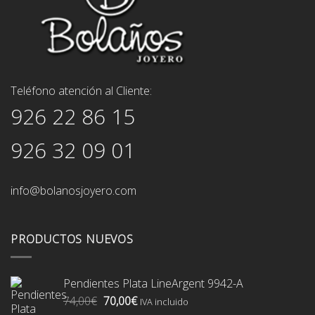
Teléfono atención al Cliente:
926 22 86 15
926 32 09 01
info@bolanosjoyero.com
PRODUCTOS NUEVOS
Pendientes Plata LineArgent 9942-A
El
El
74,00
€
70,00
€
IVA incluido
precio
precio