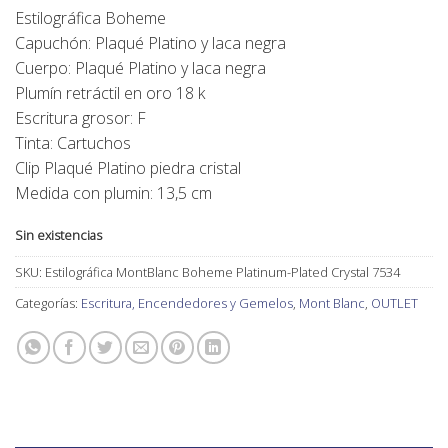
precio
precio
Estilográfica Boheme
original
actual
Capuchón: Plaqué Platino y laca negra
era:
es:
Cuerpo: Plaqué Platino y laca negra
940,00€.
650,00€.
Plumín retráctil en oro 18 k
Escritura grosor: F
Tinta: Cartuchos
Clip Plaqué Platino piedra cristal
Medida con plumin: 13,5 cm
Sin existencias
SKU:
Estilográfica MontBlanc Boheme Platinum-Plated Crystal 7534
Categorías:
Escritura, Encendedores y Gemelos
,
Mont Blanc
,
OUTLET