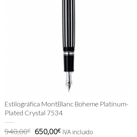
Estilográfica MontBlanc Boheme Platinum-
Plated Crystal 7534
El
El
940,00
650,00
€
€
IVA incluido