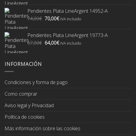
original
actual
Pendientes Plata LineArgent 14952-A
era:
es:
El
El
74,00
€
70,00
€
74,00€.
70,00€.
IVA incluido
precio
precio
original
actual
Pendientes Plata LineArgent 19773-A
era:
es:
El
El
67,00
€
64,00
€
74,00€.
70,00€.
IVA incluido
precio
precio
original
actual
era:
es:
INFORMACIÓN
67,00€.
64,00€.
Condiciones y forma de pago
Como comprar
Aviso legal y Privacidad
Política de cookies
Más información sobre las cookies