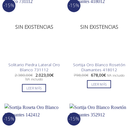
-15%
-15%
SIN EXISTENCIAS
SIN EXISTENCIAS
Solitario Piedra Lateral Oro
Sortija Oro Blanco Rosetón
Blanco 731112
Diamantes 418012
El
El
El
El
2.380,00
€
2.023,00
€
798,00
€
678,00
€
IVA incluido
precio
precio
precio
precio
IVA incluido
original
actual
original
actual
LEER MÁS
era:
es:
era:
es:
LEER MÁS
2.380,00€.
2.023,00€.
798,00€.
678,00€.
-15%
-15%