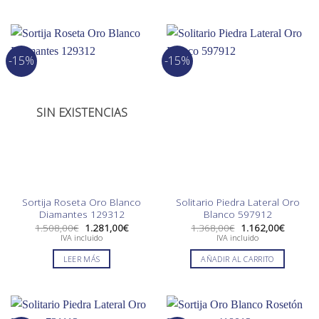
-15%
-15%
SIN EXISTENCIAS
Sortija Roseta Oro Blanco
Solitario Piedra Lateral Oro
Diamantes 129312
Blanco 597912
El
El
El
El
1.508,00
€
1.281,00
€
1.368,00
€
1.162,00
€
precio
precio
precio
precio
IVA incluido
IVA incluido
original
actual
original
actual
era:
es:
era:
es:
LEER MÁS
AÑADIR AL CARRITO
1.508,00€.
1.281,00€.
1.368,00€.
1.162,0