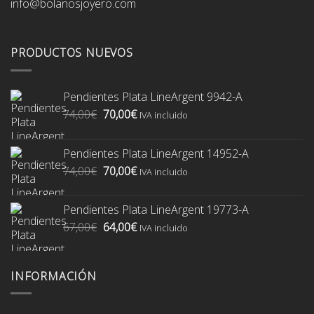
info@bolanosjoyero.com
PRODUCTOS NUEVOS
Pendientes Plata LineArgent 9942-A
El
El
74,00
€
70,00
€
IVA incluido
precio
precio
original
actual
Pendientes Plata LineArgent 14952-A
era:
es:
El
El
74,00
€
70,00
€
74,00€.
70,00€.
IVA incluido
precio
precio
original
actual
Pendientes Plata LineArgent 19773-A
era:
es:
El
El
67,00
€
64,00
€
74,00€.
70,00€.
IVA incluido
precio
precio
original
actual
era:
es:
INFORMACIÓN
67,00€.
64,00€.