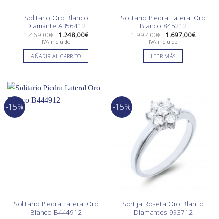
Solitario Oro Blanco
Solitario Piedra Lateral Oro
Diamante A356412
Blanco 845212
El
El
El
El
1.469,00
€
1.248,00
€
1.997,00
€
1.697,00
€
precio
precio
precio
precio
IVA incluido
IVA incluido
original
actual
original
actual
era:
es:
era:
es:
AÑADIR AL CARRITO
LEER MÁS
1.469,00€.
1.248,00€.
1.997,00€.
1.697,0
-15%
-15%
Solitario Piedra Lateral Oro
Sortija Roseta Oro Blanco
Blanco B444912
Diamantes 993712