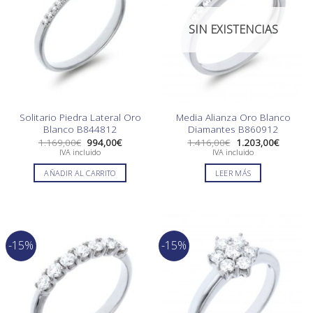
SIN EXISTENCIAS
Solitario Piedra Lateral Oro
Media Alianza Oro Blanco
Blanco B844812
Diamantes B860912
El
El
El
El
1.169,00
€
994,00
€
1.416,00
€
1.203,00
€
precio
precio
precio
precio
IVA incluido
IVA incluido
original
actual
original
actual
era:
es:
era:
es:
AÑADIR AL CARRITO
LEER MÁS
1.169,00€.
994,00€.
1.416,00€.
1.203,0
-15%
-15%