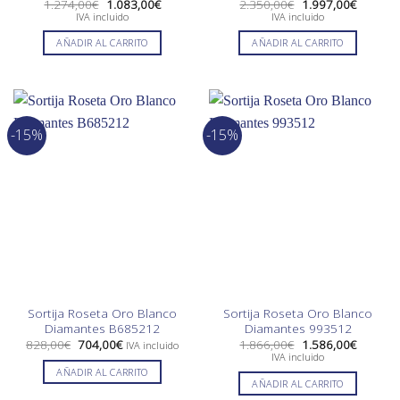
El
El
El
El
1.274,00
€
1.083,00
€
2.350,00
€
1.997,00
€
precio
precio
precio
precio
IVA incluido
IVA incluido
original
actual
original
actual
era:
es:
era:
es:
AÑADIR AL CARRITO
AÑADIR AL CARRITO
1.274,00€.
1.083,00€.
2.350,00€.
1.997,0
-15%
-15%
Sortija Roseta Oro Blanco
Sortija Roseta Oro Blanco
Diamantes B685212
Diamantes 993512
El
El
El
El
828,00
€
704,00
€
1.866,00
€
1.586,00
€
IVA incluido
precio
precio
precio
precio
IVA incluido
original
actual
original
actual
AÑADIR AL CARRITO
era:
es:
era:
es:
AÑADIR AL CARRITO
828,00€.
704,00€.
1.866,00€.
1.586,0