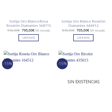
Sortija Oro Blanco/Rosa
Sortija Oro Blanco Rosetón
Rosetón Diamantes 568715
Diamantes 644912
El
El
El
El
936,00
€
795,00
€
830,00
€
705,00
€
IVA incluido
IVA incluido
precio
precio
precio
precio
original
actual
original
actual
LEER MÁS
LEER MÁS
era:
es:
era:
es:
936,00€.
795,00€.
830,00€.
705,00€.
-15%
-15%
SIN EXISTENCIAS