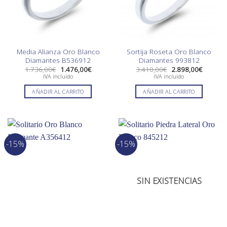
Media Alianza Oro Blanco
Sortija Roseta Oro Blanco
Diamantes B536912
Diamantes 993812
El
El
El
El
1.736,00
€
1.476,00
€
3.410,00
€
2.898,00
€
precio
precio
precio
precio
IVA incluido
IVA incluido
original
actual
original
actual
era:
es:
era:
es:
AÑADIR AL CARRITO
AÑADIR AL CARRITO
1.736,00€.
1.476,00€.
3.410,00€.
2.898,0
-15%
-15%
SIN EXISTENCIAS