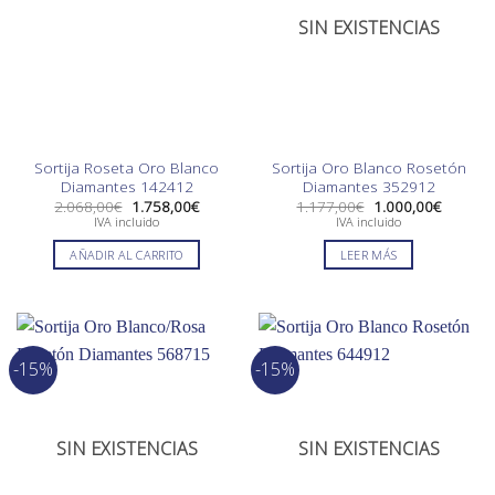
SIN EXISTENCIAS
Sortija Roseta Oro Blanco
Sortija Oro Blanco Rosetón
Diamantes 142412
Diamantes 352912
El
El
El
El
2.068,00
€
1.758,00
€
1.177,00
€
1.000,00
€
precio
precio
precio
precio
IVA incluido
IVA incluido
original
actual
original
actual
era:
es:
era:
es:
AÑADIR AL CARRITO
LEER MÁS
2.068,00€.
1.758,00€.
1.177,00€.
1.000,0
-15%
-15%
SIN EXISTENCIAS
SIN EXISTENCIAS