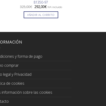
81350-97
Aikon Automatic
430
El
El
325,00
€
292,00
€
IVA incluido
precio
precio
2.200,00
€
I
original
actual
AÑADIR AL CARRITO
era:
es:
AÑADIR AL
325,00€.
292,00€.
FORMACIÓN
diciones y forma de pago
o comprar
o legal y Privacidad
tica de cookies
 información sobre las cookies
tacto