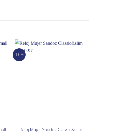
-10%
all
Reloj Mujer Sandoz Classic&slim
Reloj Hombre Ma