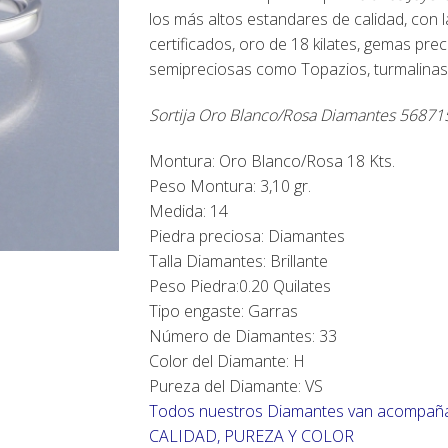
original
actual
los más altos estandares de calidad, con 
era:
es:
certificados, oro de 18 kilates, gemas pre
936,00€.
795,00€.
semipreciosas como Topazios, turmalinas,
Sortija Oro Blanco/Rosa Diamantes 56871
Montura: Oro Blanco/Rosa 18 Kts.
Peso Montura: 3,10 gr.
Medida: 14
Piedra preciosa: Diamantes
Talla Diamantes: Brillante
Peso Piedra:0.20 Quilates
Tipo engaste: Garras
Número de Diamantes: 33
Color del Diamante: H
Pureza del Diamante: VS
Todos nuestros Diamantes van acompañ
CALIDAD, PUREZA Y COLOR