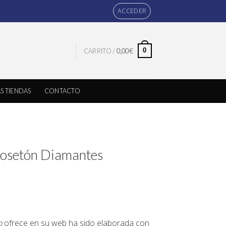
ACCEDER
0
CARRITO /
0,00
€
S TIENDAS
CONTACTO
Rosetón Diamantes
o
ofrece en su web ha sido elaborada con