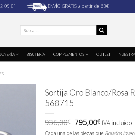
ENVÍO GRATIS a partir de 60€
32 09 01
Buscar
por:
JOYERÍA
BISUTERÍA
COMPLEMENTOS
OUTLET
NUESTRA
ES
Sortija Oro Blanco/Rosa 
568715
El
El
936,00
795,00
€
€
IVA incluido
precio
precio
Cada una de las piezas que
Bolaños Joyer