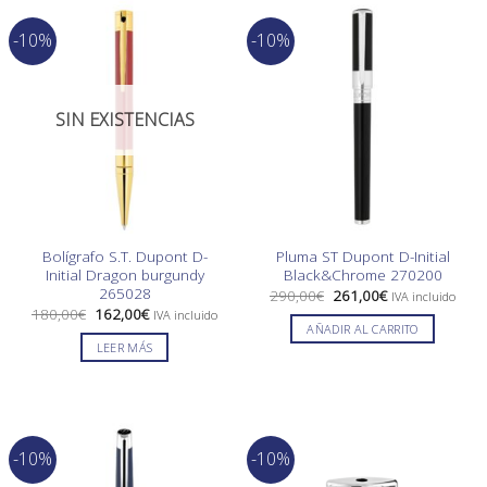
-10%
-10%
SIN EXISTENCIAS
Bolígrafo S.T. Dupont D-
Pluma ST Dupont D-Initial
Initial Dragon burgundy
Black&Chrome 270200
265028
El
El
290,00
€
261,00
€
IVA incluido
precio
precio
El
El
180,00
€
162,00
€
IVA incluido
original
actual
precio
precio
AÑADIR AL CARRITO
era:
es:
original
actual
LEER MÁS
290,00€.
261,00€.
era:
es:
180,00€.
162,00€.
-10%
-10%