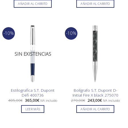
original
actual
original
actual
AÑADIR AL CARRITO
AÑADIR AL CARRITO
era:
es:
era:
es:
260,00€.
234,00€.
615,00€.
553,00€.
-10%
-10%
SIN EXISTENCIAS
Estilografica S.T. Dupont
Bolígrafo S.T. Dupont D-
Défi 400736
Initial Fire X black 275070
El
El
El
El
405,00
€
365,00
€
270,00
€
243,00
€
IVA incluido
IVA incluido
precio
precio
precio
precio
original
actual
original
actual
LEER MÁS
AÑADIR AL CARRITO
era:
es:
era:
es:
405,00€.
365,00€.
270,00€.
243,00€.