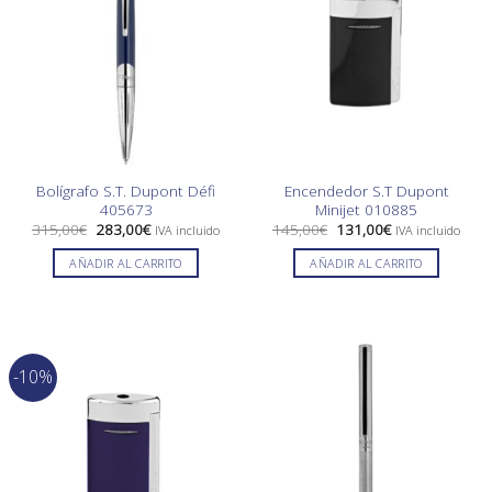
Bolígrafo S.T. Dupont Défi
Encendedor S.T Dupont
405673
Minijet 010885
El
El
El
El
315,00
€
283,00
€
145,00
€
131,00
€
IVA incluido
IVA incluido
precio
precio
precio
precio
original
actual
original
actual
AÑADIR AL CARRITO
AÑADIR AL CARRITO
era:
es:
era:
es:
315,00€.
283,00€.
145,00€.
131,00€.
-10%