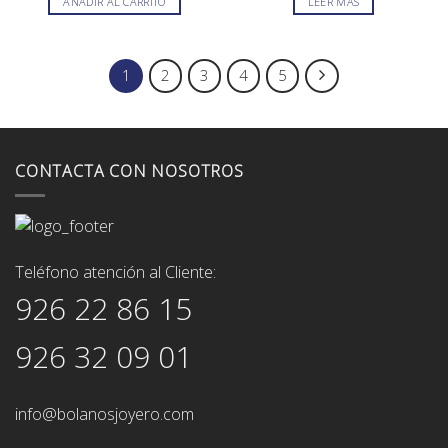
AÑADIR AL CARRITO
LEER MÁS
era:
es:
era:
es:
205,00€.
185,00€.
200,00€.
180,00€.
1
2
3
4
5
CONTACTA CON NOSOTROS
Teléfono atención al Cliente:
926 22 86 15
926 32 09 01
info@bolanosjoyero.com