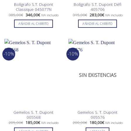
Bolígrafo S.T. Dupont
Bolígrafo S.T. Dupont Défi
Classique 045077N
405706
El
El
El
El
385,00
€
346,00
€
315,00
€
283,00
€
IVA incluido
IVA incluido
precio
precio
precio
precio
original
actual
original
actual
AÑADIR AL CARRITO
AÑADIR AL CARRITO
era:
es:
era:
es:
385,00€.
346,00€.
315,00€.
283,00€.
-10%
-10%
SIN EXISTENCIAS
Gemelos S. T. Dupont
Gemelos S. T. Dupont
005568
005576
El
El
El
El
205,00
€
185,00
€
200,00
€
180,00
€
IVA incluido
IVA incluido
precio
precio
precio
precio
original
actual
original
actual