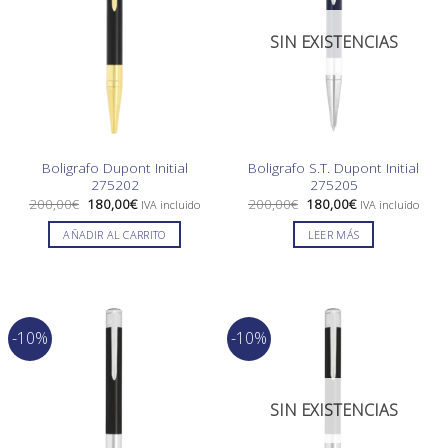
SIN EXISTENCIAS
Boligrafo Dupont Initial
Boligrafo S.T. Dupont Initial
275202
275205
El
El
El
El
200,00
€
180,00
€
200,00
€
180,00
€
IVA incluido
IVA incluido
precio
precio
precio
precio
original
actual
original
actual
AÑADIR AL CARRITO
LEER MÁS
era:
es:
era:
es:
200,00€.
180,00€.
200,00€.
180,00€.
-10%
-10%
SIN EXISTENCIAS