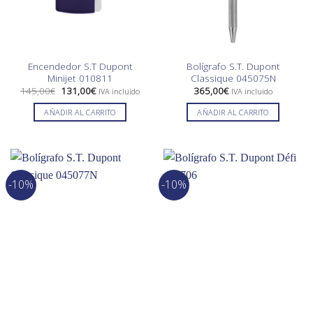
Encendedor S.T Dupont
Bolígrafo S.T. Dupont
Minijet 010811
Classique 045075N
El
El
145,00
€
131,00
€
365,00
€
IVA incluido
IVA incluido
precio
precio
original
actual
AÑADIR AL CARRITO
AÑADIR AL CARRITO
era:
es:
145,00€.
131,00€.
-10%
-10%