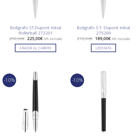
Boligrafo ST.Dupont Initial
Boligrafo S.T. Dupont Initial
Rollerball 272201
275200
El
El
El
El
250,00
€
225,00
€
210,00
€
189,00
€
IVA incluido
IVA incluido
precio
precio
precio
precio
original
actual
original
actual
AÑADIR AL CARRITO
LEER MÁS
era:
es:
era:
es:
250,00€.
225,00€.
210,00€.
189,00€.
-10%
-10%