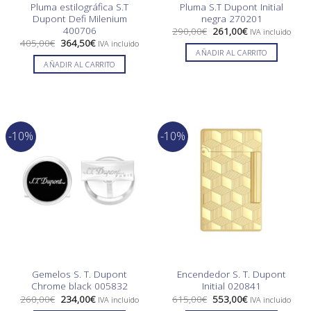
Pluma estilográfica S.T
Pluma S.T Dupont Initial
Dupont Defi Milenium
negra 270201
400706
El
El
290,00
€
261,00
€
IVA incluido
precio
precio
El
El
405,00
€
364,50
€
IVA incluido
original
actual
precio
precio
AÑADIR AL CARRITO
era:
es:
original
actual
AÑADIR AL CARRITO
290,00€.
261,00€.
era:
es:
405,00€.
364,50€.
-10%
-10%
Gemelos S. T. Dupont
Encendedor S. T. Dupont
Chrome black 005832
Initial 020841
El
El
El
El
260,00
€
234,00
€
615,00
€
553,00
€
IVA incluido
IVA incluido
precio
precio
precio
precio