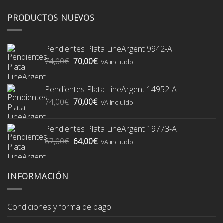
PRODUCTOS NUEVOS
Pendientes Plata LineArgent 9942-A
El
El
74,00
€
70,00
€
IVA incluido
precio
precio
original
actual
Pendientes Plata LineArgent 14952-A
era:
es:
El
El
74,00
€
70,00
€
74,00€.
70,00€.
IVA incluido
precio
precio
original
actual
Pendientes Plata LineArgent 19773-A
era:
es:
El
El
67,00
€
64,00
€
74,00€.
70,00€.
IVA incluido
precio
precio
original
actual
era:
es:
INFORMACIÓN
67,00€.
64,00€.
Condiciones y forma de pago