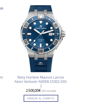
-10%
im
Reloj Hombre Maurice Lacroix
Bolígrafo S.T. 
Aikon Venturer AI6058-SS002-430-
4656
2
El
445,00
€
400,0
preci
2.500,00
€
IVA incluido
origin
AÑADIR AL
era:
AÑADIR AL CARRITO
445,0