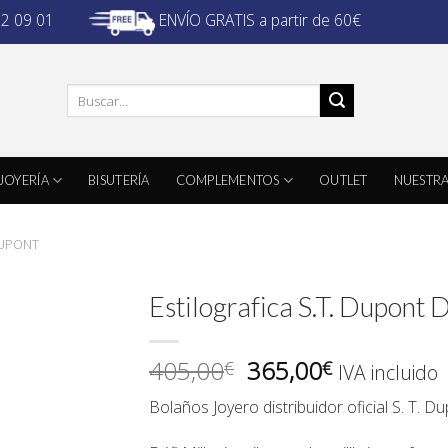
ENVÍO GRATIS a partir de 60€
32 09 01
Buscar
por:
JOYERÍA
BISUTERÍA
COMPLEMENTOS
OUTLET
NUESTRA
DUPONT
Estilografica S.T. Dupont
El
El
405,00
365,00
€
€
IVA incluido
precio
precio
Bolaños Joyero
distribuidor oficial
S. T. D
original
actual
era:
es: