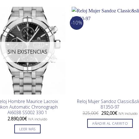
-10%
SIN EXISTENCIAS
eloj Hombre Maurice Lacroix
Reloj Mujer Sandoz Classic&sl
ikon Automatic Chronograph
81350-97
AI6038 SS002 330 1
El
El
325,00
€
292,00
€
IVA incluido
precio
precio
2.890,00
€
IVA incluido
original
actual
AÑADIR AL CARRITO
era:
es:
LEER MÁS
325,00€.
292,00€.