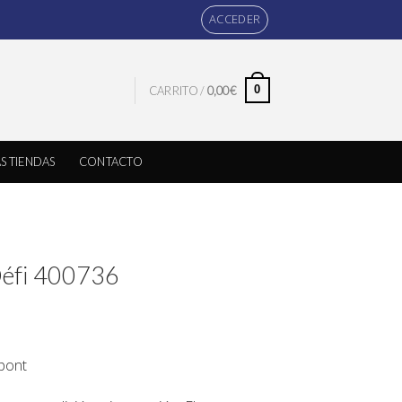
ACCEDER
0
CARRITO /
0,00
€
S TIENDAS
CONTACTO
 Défi 400736
upont