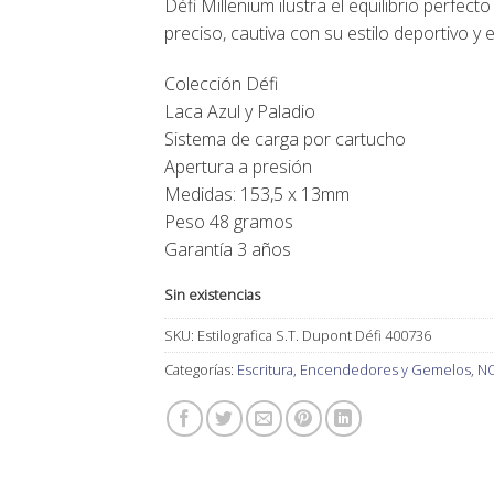
Défi Millenium ilustra el equilibrio perfect
405,00€.
365,00€.
preciso, cautiva con su estilo deportivo y e
Colección Défi
Laca Azul y Paladio
Sistema de carga por cartucho
Apertura a presión
Medidas: 153,5 x 13mm
Peso 48 gramos
Garantía 3 años
Sin existencias
SKU:
Estilografica S.T. Dupont Défi 400736
Categorías:
Escritura, Encendedores y Gemelos
,
N