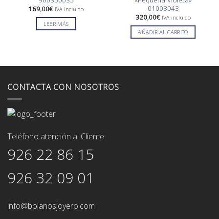
01008043
169,00
€
IVA incluido
320,00
€
IVA incluido
LEER MÁS
AÑADIR AL CARRITO
CONTACTA CON NOSOTROS
Teléfono atención al Cliente:
926 22 86 15
926 32 09 01
info@bolanosjoyero.com