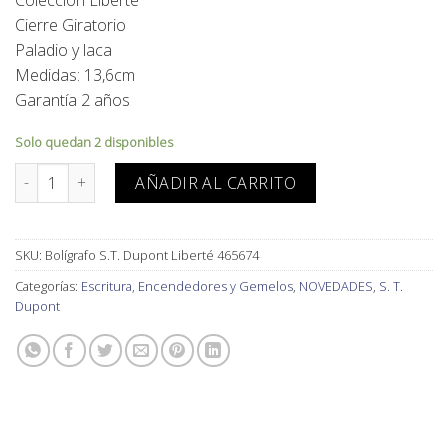
original
actual
Cierre Giratorio
era:
es:
Paladio y laca
445,00€.
400,00€.
Medidas: 13,6cm
Garantía 2 años
Solo quedan 2 disponibles
Bolígrafo S.T. Dupont Liberté 465674 cantidad
AÑADIR AL CARRITO
SKU:
Bolígrafo S.T. Dupont Liberté 465674
Categorías:
Escritura, Encendedores y Gemelos
,
NOVEDADES
,
S. T.
Dupont