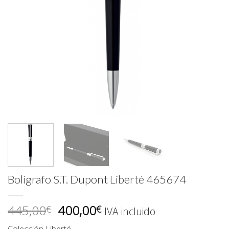
Bolígrafo S.T. Dupont Liberté 465674
El
El
445,00
400,00
€
€
IVA incluido
precio
precio
Colección Liberté