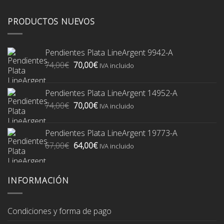
PRODUCTOS NUEVOS
Pendientes Plata LineArgent 9942-A
El
El
74,00
€
70,00
€
IVA incluido
precio
precio
original
actual
Pendientes Plata LineArgent 14952-A
era:
es:
El
El
74,00
€
70,00
€
74,00€.
70,00€.
IVA incluido
precio
precio
original
actual
Pendientes Plata LineArgent 19773-A
era:
es:
El
El
67,00
€
64,00
€
74,00€.
70,00€.
IVA incluido
precio
precio
original
actual
era:
es:
INFORMACIÓN
67,00€.
64,00€.
Condiciones y forma de pago