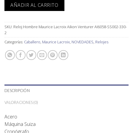
AÑADIR AL CARRITO
SKU:
Reloj Hombre Maurice Lacroix Aikon Venturer AI6058-SS002-330-
2
Categorías:
Caballero
,
Maurice Lacroix
,
NOVEDADES
,
Relojes
DESCRIPCIÓN
VALORACIONES (0)
Acero
Máquina Suiza
Cronógrafo