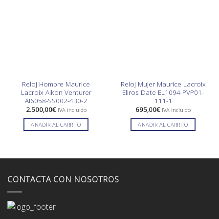
Reloj Hombre Maurice
Reloj Mujer Maurice Lacroix
Lacroix Aikon Venturer
Eliros Date EL1094-PVP01-
AI6058-SS002-430-2
111-1
2.500,00
€
695,00
€
IVA incluido
IVA incluido
AÑADIR AL CARRITO
AÑADIR AL CARRITO
CONTACTA CON NOSOTROS