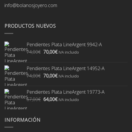
info@bolanosjoyero.com
PRODUCTOS NUEVOS
Pendientes Plata LineArgent 9942-A
El
El
74,00
€
70,00
€
IVA incluido
precio
precio
original
actual
Pendientes Plata LineArgent 14952-A
era:
es:
El
El
74,00
€
70,00
€
74,00€.
70,00€.
IVA incluido
precio
precio
original
actual
Pendientes Plata LineArgent 19773-A
era:
es:
El
El
67,00
€
64,00
€
74,00€.
70,00€.
IVA incluido
precio
precio
original
actual
era:
es:
INFORMACIÓN
67,00€.
64,00€.