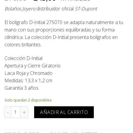
precio
precio
Bolaños Joyero
distribuidor oficial
ST-Dupont
original
actual
era:
es:
El bolígrafo D-Initial 275070 se adapta naturalmente a tu
270,00€.
243,00€.
mano con sus proporciones equilibradas y su forma
cilíndrica.
La colección D-Initial presenta bolígrafos en
colores brillantes.
Colección D-Initial
Apertura y Cierre Giratorio
Laca Roja y Chromado
Medidas: 13,3 x 1,2 cm
Garantía 3 años
Solo quedan 2 disponibles
Bolígrafo S.T. Dupont D-Initial Fire X black 275070 cantidad
AÑADIR AL CARRITO