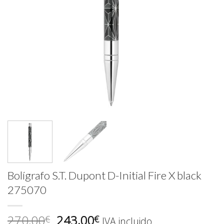
Bolígrafo S.T. Dupont D-Initial Fire X black
275070
El
El
270,00
243,00
€
€
IVA incluido