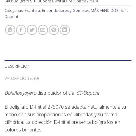
SKU:
Bolígrafo S.T. Dupont D-Initial Fire X black 275070
Categorías:
Escritura, Encendedores y Gemelos
,
MÁS VENDIDOS
,
S. T.
Dupont
DESCRIPCIÓN
VALORACIONES (0)
Bolaños Joyero
distribuidor oficial
ST-Dupont
El bolígrafo D-Initial 275070 se adapta naturalmente a tu
mano con sus proporciones equilibradas y su forma
cilíndrica.
La colección D-Initial presenta bolígrafos en
colores brillantes.