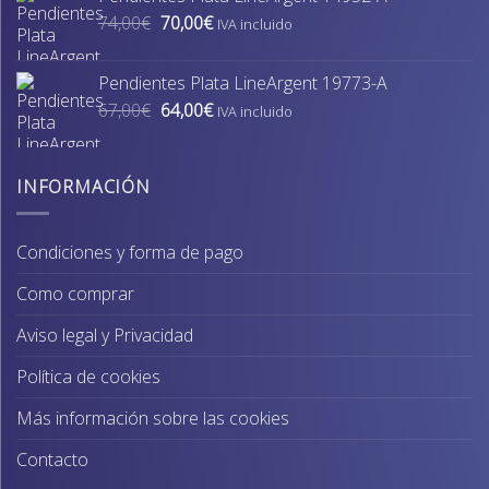
era:
es:
El
El
74,00
€
70,00
€
74,00€.
70,00€.
IVA incluido
precio
precio
original
actual
Pendientes Plata LineArgent 19773-A
era:
es:
El
El
67,00
€
64,00
€
74,00€.
70,00€.
IVA incluido
precio
precio
original
actual
era:
es:
INFORMACIÓN
67,00€.
64,00€.
Condiciones y forma de pago
Como comprar
Aviso legal y Privacidad
Política de cookies
Más información sobre las cookies
Contacto