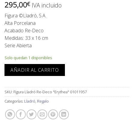
295,00
€
IVA incluido
Figura ©Lladró, S.A.
Alta Porcelana
Acabado Re-Deco
Medidas: 33 x 16 cm
Serie Abierta
Solo quedan 1 disponibles
AÑADIR AL CARRITO
SKU:
Figura Lladró Re-Deco "Erythea" 01011957
Categorías:
Lladró
,
Regalo