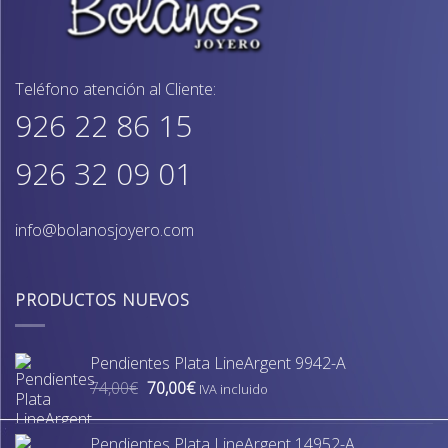
Teléfono atención al Cliente:
926 22 86 15
926 32 09 01
info@bolanosjoyero.com
PRODUCTOS NUEVOS
Pendientes Plata LineArgent 9942-A
El
El
74,00
€
70,00
€
IVA incluido
precio
precio
original
actual
Pendientes Plata LineArgent 14952-A