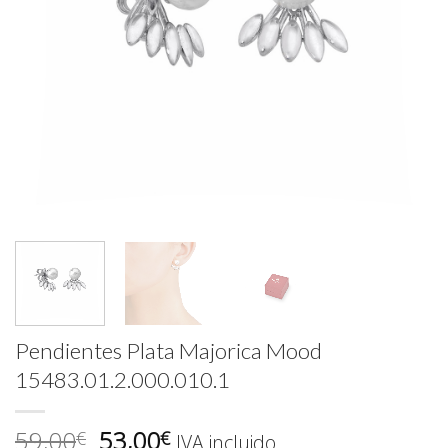
Pendientes Plata Majorica Mood
15483.01.2.000.010.1
El
El
59,00
53,00
€
€
IVA incluido