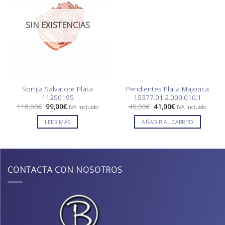
SIN EXISTENCIAS
Sortija Salvatore Plata
Pendientes Plata Majorica
112S0195
15377.01.2.000.010.1
El
El
El
El
118,00
€
99,00
€
49,00
€
41,00
€
IVA incluido
IVA incluido
precio
precio
precio
precio
original
actual
original
actual
LEER MÁS
AÑADIR AL CARRITO
era:
es:
era:
es:
118,00€.
99,00€.
49,00€.
41,00€.
CONTACTA CON NOSOTROS