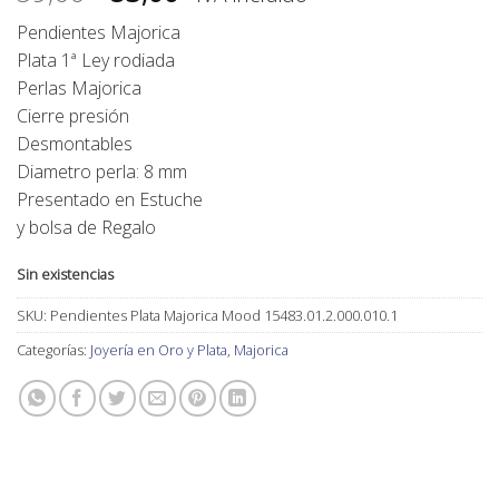
precio
precio
Pendientes Majorica
original
actual
Plata 1ª Ley rodiada
era:
es:
Perlas Majorica
59,00€.
53,00€.
Cierre presión
Desmontables
Diametro perla: 8 mm
Presentado en Estuche
y bolsa de Regalo
Sin existencias
SKU:
Pendientes Plata Majorica Mood 15483.01.2.000.010.1
Categorías:
Joyería en Oro y Plata
,
Majorica