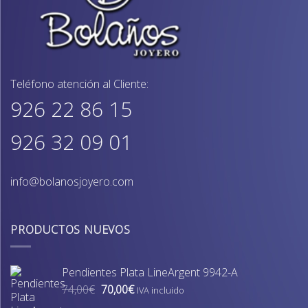
Teléfono atención al Cliente:
926 22 86 15
926 32 09 01
info@bolanosjoyero.com
PRODUCTOS NUEVOS
Pendientes Plata LineArgent 9942-A
El
El
74,00
€
70,00
€
IVA incluido
precio
precio