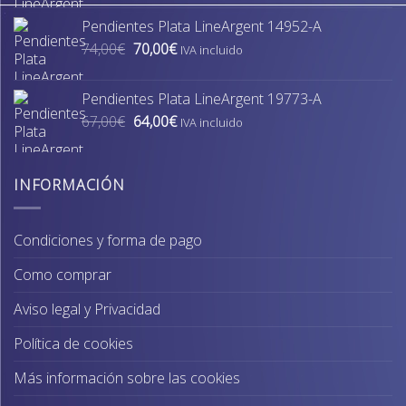
original
actual
Pendientes Plata LineArgent 14952-A
era:
es:
El
El
74,00
€
70,00
€
74,00€.
70,00€.
IVA incluido
precio
precio
original
actual
Pendientes Plata LineArgent 19773-A
era:
es:
El
El
67,00
€
64,00
€
74,00€.
70,00€.
IVA incluido
precio
precio
original
actual
era:
es:
INFORMACIÓN
67,00€.
64,00€.
Condiciones y forma de pago
Como comprar
Aviso legal y Privacidad
Política de cookies
Más información sobre las cookies