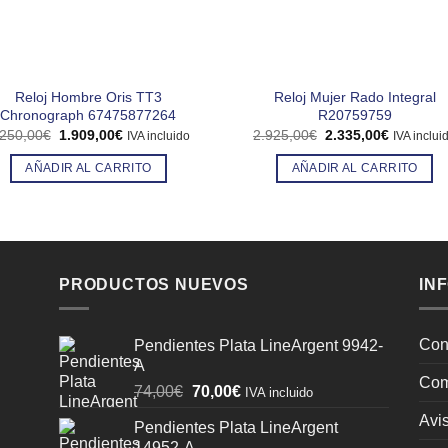
Reloj Hombre Oris TT3
Reloj Mujer Rado Integral
Chronograph 67475877264
R20759759
El
El
El
El
.250,00
€
1.909,00
€
2.925,00
€
2.335,00
€
IVA incluido
IVA inclui
precio
precio
precio
precio
original
actual
original
actual
AÑADIR AL CARRITO
AÑADIR AL CARRITO
era:
es:
era:
es:
2.250,00€.
1.909,00€.
2.925,00€.
2.335,00
PRODUCTOS NUEVOS
IN
Con
Pendientes Plata LineArgent 9942-
A
Com
El
El
74,00
€
70,00
€
IVA incluido
precio
precio
Avis
Pendientes Plata LineArgent
original
actual
14952-A