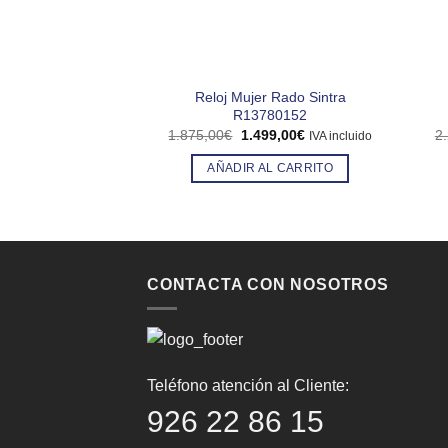
Reloj Mujer Rado Sintra
R13780152
El
El
1.875,00
€
1.499,00
€
2
IVA incluido
precio
precio
original
actual
AÑADIR AL CARRITO
era:
es:
1.875,00€.
1.499,00€.
CONTACTA CON NOSOTROS
Teléfono atención al Cliente:
926 22 86 15