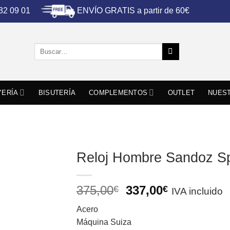
ENVÍO GRATIS a partir de 60€
 32 09 01
Buscar
por:
YERÍA
BISUTERÍA
COMPLEMENTOS
OUTLET
NUEST
Reloj Hombre Sandoz Sp
El
El
375,00
337,00
€
€
IVA incluido
precio
precio
Acero
original
actual
Máquina Suiza
era:
es: