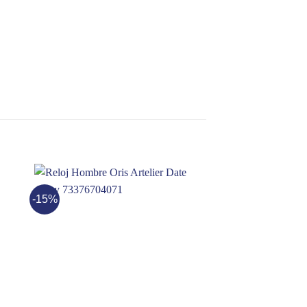
-15%
-20%