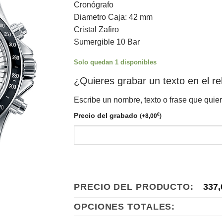
Cronógrafo
375,00€.
337,00€.
Diametro Caja: 42 mm
Cristal Zafiro
Sumergible 10 Bar
Solo quedan 1 disponibles
¿Quieres grabar un texto en el re
Escribe un nombre, texto o frase que quie
Precio del grabado
€
(
+
8,00
)
PRECIO DEL PRODUCTO:
337,
OPCIONES TOTALES: