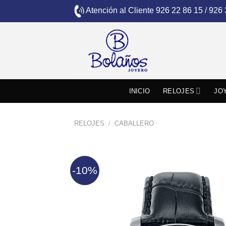
Skip
Atención al Cliente
926 22 86 15 / 926
to
content
INICIO
RELOJES
JO
RELOJES
/
CABALLERO
-10%