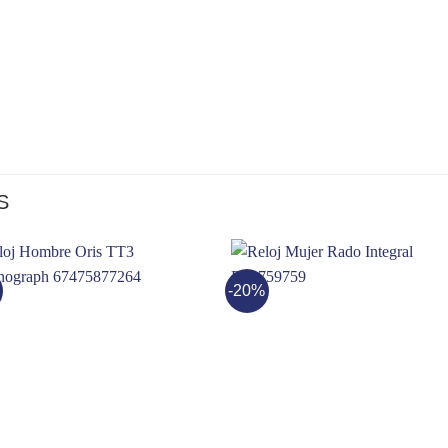
S
-20%