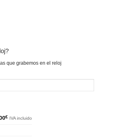
loj?
ras que grabemos en el reloj
00
€
IVA incluido