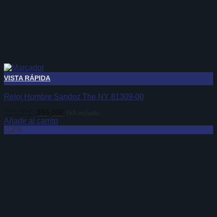
VISTA RÁPIDA
Reloj Hombre Sandoz The NY 81309-00
El
El
395,00
€
355,00
€
IVA incluido
precio
precio
Añadir al carrito
original
actual
-12%
era:
es:
395,00€.
355,00€.