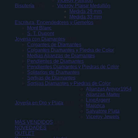
Viceroy Fashion
Bisutería
Viceroy Plaisir Medallón
(179)
Medida 29 mm
Medida 33 mm
Escritura, Encendedores y Gemelos
(90)
Mont Blanc
S. T. Dupont
Joyeria con Diamantes
(217)
Colgantes de Diamantes
Colgantes Diamantes y Piedra de Color
Medias Alianzas de Diamantes
Pendientes de Diamantes
Pendientes Diamantes y Piedras de Color
Solitarios de Diamantes
Sortijas de Diamantes
Sortijas Diamantes y Piedras de Color
Alianzas Argyor1954
Alianzas Maiter
LineArgent
Joyería en Oro y Plata
(707)
Majorica
Salvatore Plata
Viceroy Jewels
MÁS VENDIDOS
(192)
NOVEDADES
(1567)
OUTLET
(85)