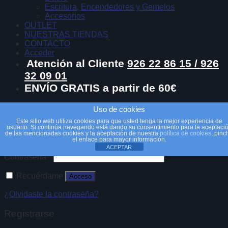
Escritura, Encendedores y Gemelos
Accesorios
OUTLET
NUESTRAS TIENDAS
CONTACTO
Acceder
Atención al Cliente
926 22 86 15 / 926
32 09 01
ENVÍO GRATIS a partir de 60€
Acceder
Uso de cookies
Este sitio web utiliza cookies para que usted tenga la mejor experiencia de
usuario. Si continúa navegando está dando su consentimiento para la aceptaci
Nombre de usuario o correo electrónico
*
de las mencionadas cookies y la aceptación de nuestra
política de cookies
, pinc
el enlace para mayor información.
ACEPTAR
Contraseña
*
Recuérdame
Acceso
¿Olvidaste la contraseña?
Registrarse