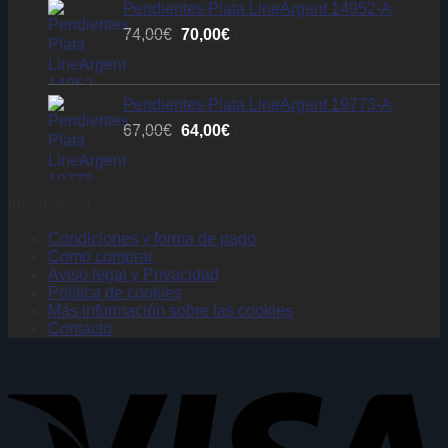
era:
es:
Pendientes Plata LineArgent 14952-A
74,00€.
70,00€.
El
El
74,00
€
70,00
€
IVA incluido
precio
precio
original
actual
era:
es:
Pendientes Plata LineArgent 19773-A
74,00€.
70,00€.
El
El
67,00
€
64,00
€
IVA incluido
precio
precio
original
actual
era:
es:
Información
67,00€.
64,00€.
Condiciones y forma de pago
Como comprar
Aviso legal y Privacidad
Política de cookies
Más información sobre las cookies
Contacto