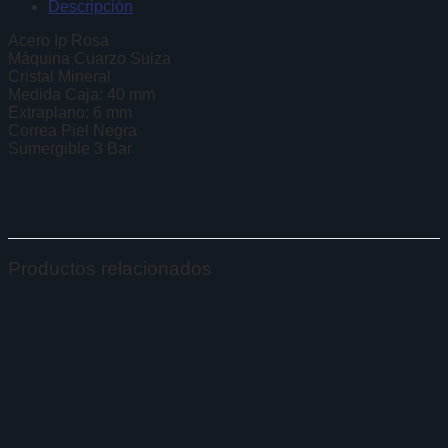
Descripción
Acero Ip Rosa
Máquina Cuarzo Suiza
Cristal Mineral
Medida Caja: 40 mm
Extraplano: 6 mm
Correa Piel Negra
Sumergible 3 Bar
Productos relacionados