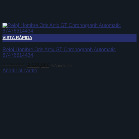
VISTA RÁPIDA
Reloj Hombre Oris Artix GT Chronograph Automatic
67476614434
El
El
3.090,00
€
2.624,00
€
IVA incluido
precio
precio
Añadir al carrito
original
actual
era:
es:
3.090,00€.
2.624,00€.