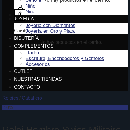
No hay productos en el carrito.
Señora
Niño
Niña
0
JOYERÍA
Joyeria con Diamantes
Carrito
Joyería en Oro y Plata
BISUTERÍA
No hay productos en el carrito.
COMPLEMENTOS
Lladró
Escritura, Encendedores y Gemelos
Accesorios
OUTLET
NUESTRAS TIENDAS
CONTACTO
Relojes
/
Caballero
-50%
Reloj Hombre Swiss Militaire