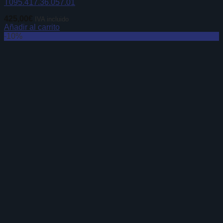
T095.417.36.057.01
425,00
€
IVA incluido
Añadir al carrito
-10%