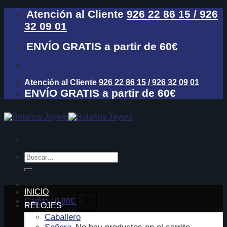
Skip
Atención al Cliente
926 22 86 15 / 926
to
32 09 01
content
ENVÍO GRATIS a partir de 60€
Acceder
Atención al Cliente
926 22 86 15 / 926 32 09 01
ENVÍO GRATIS a partir de 60€
Buscar
por:
INICIO
0
Carrito /
0,00
€
RELOJES
Caballero