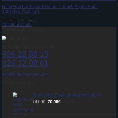
Reloj Hombre Tissot Titanium T-Touch Expert Solar
T091.420.46.051.01
965,00
€
IVA incluido
Añadir al carrito
Contacta con nosotros
Teléfono atención al Cliente:
926 22 86 15
926 32 09 01
info@bolanosjoyero.com
Productos Nuevos
Pendientes Plata LineArgent 9942-A
El
El
74,00
€
70,00
€
IVA incluido
precio
precio
original
actual