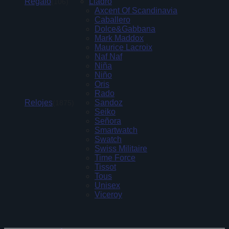
Regalo
Lladró
(106)
Axcent Of Scandinavia
Caballero
Dolce&Gabbana
Mark Maddox
Maurice Lacroix
Naf Naf
Niña
Niño
Oris
Rado
Relojes
Sandoz
(1875)
Seiko
Señora
Smartwatch
Swatch
Swiss Militaire
Time Force
Tissot
Tous
Unisex
Viceroy