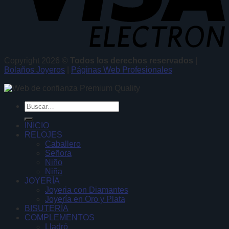
Copyright 2026 ©
Todos los derechos reservados
|
Bolaños Joyeros
|
Páginas Web Profesionales
Buscar
por:
INICIO
RELOJES
Caballero
Señora
Niño
Niña
JOYERÍA
Joyeria con Diamantes
Joyería en Oro y Plata
BISUTERÍA
COMPLEMENTOS
Lladró