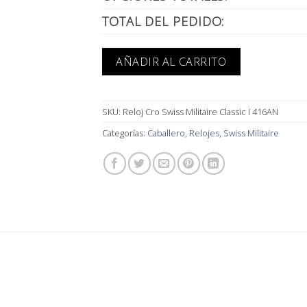
TOTAL DEL PEDIDO:
AÑADIR AL CARRITO
SKU:
Reloj Cro Swiss Militaire Classic I 416AN
Categorías:
Caballero
,
Relojes
,
Swiss Militaire