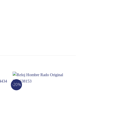
-20%
-15%