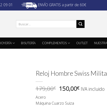
ENVÍO GRATIS a partir de 60€
32 09 01
Buscar
por:
JOYERÍA
BISUTERÍA
COMPLEMENTOS
OUTLET
NUESTRA
Reloj Hombre Swiss Milita
El
El
179,00
150,00
€
€
IVA incluido
precio
precio
Acero
original
actual
Máquina Cuarzo Suiza
era:
es: