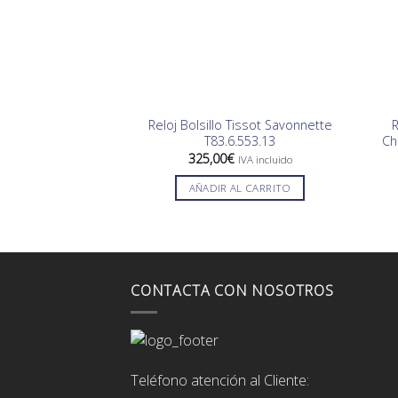
Reloj Bolsillo Tissot Savonnette
R
T83.6.553.13
Ch
325,00
€
IVA incluido
AÑADIR AL CARRITO
CONTACTA CON NOSOTROS
Teléfono atención al Cliente: