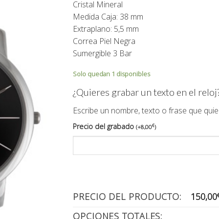
Cristal Mineral
179,00€.
150,00€.
Medida Caja: 38 mm
Extraplano: 5,5 mm
Correa Piel Negra
Sumergible 3 Bar
Solo quedan 1 disponibles
¿Quieres grabar un texto en el reloj
Escribe un nombre, texto o frase que quie
Precio del grabado
€
(
+
8,00
)
PRECIO DEL PRODUCTO:
150,00
OPCIONES TOTALES: