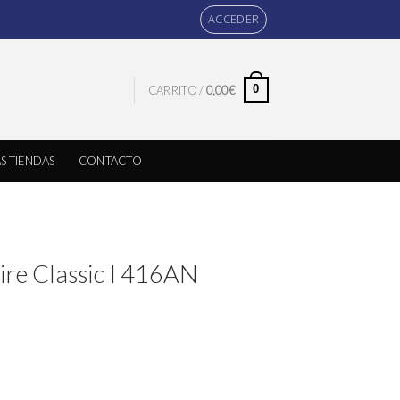
ACCEDER
0
CARRITO /
0,00
€
S TIENDAS
CONTACTO
ire Classic I 416AN