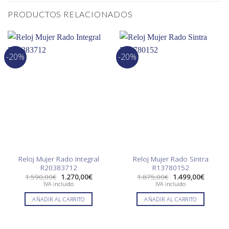
PRODUCTOS RELACIONADOS
-20%
-20%
Reloj Mujer Rado Integral
Reloj Mujer Rado Sintra
R20383712
R13780152
El
El
El
El
1.590,00
€
1.270,00
€
1.875,00
€
1.499,00
€
precio
precio
precio
precio
IVA incluido
IVA incluido
original
actual
original
actual
era:
es:
era:
es:
AÑADIR AL CARRITO
AÑADIR AL CARRITO
1.590,00€.
1.270,00€.
1.875,00€.
1.499,0