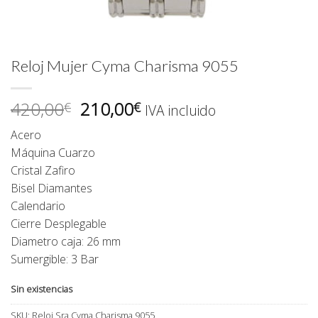
Reloj Mujer Cyma Charisma 9055
El
El
420,00
210,00
€
€
IVA incluido
precio
precio
Acero
original
actual
Máquina Cuarzo
era:
es:
Cristal Zafiro
420,00€.
210,00€.
Bisel Diamantes
Calendario
Cierre Desplegable
Diametro caja: 26 mm
Sumergible: 3 Bar
Sin existencias
SKU:
Reloj Sra Cyma Charisma 9055