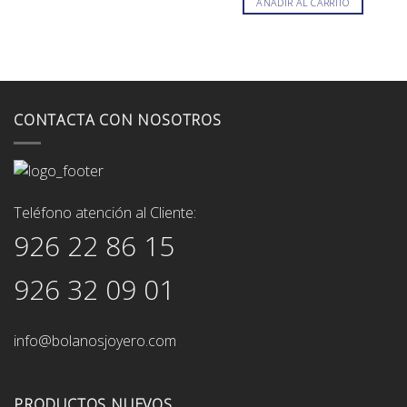
AÑADIR AL CARRITO
69,00€.
61,00€.
era:
es:
199,00€.
179,00€.
CONTACTA CON NOSOTROS
Teléfono atención al Cliente:
926 22 86 15
926 32 09 01
info@bolanosjoyero.com
PRODUCTOS NUEVOS