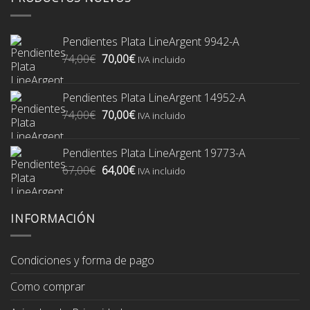
Pendientes Plata LineArgent 9942-A
El
El
74,00
€
70,00
€
IVA incluido
precio
precio
original
actual
Pendientes Plata LineArgent 14952-A
era:
es:
El
El
74,00
€
70,00
€
74,00€.
70,00€.
IVA incluido
precio
precio
original
actual
Pendientes Plata LineArgent 19773-A
era:
es:
El
El
67,00
€
64,00
€
74,00€.
70,00€.
IVA incluido
precio
precio
original
actual
era:
es:
INFORMACIÓN
67,00€.
64,00€.
Condiciones y forma de pago
Como comprar