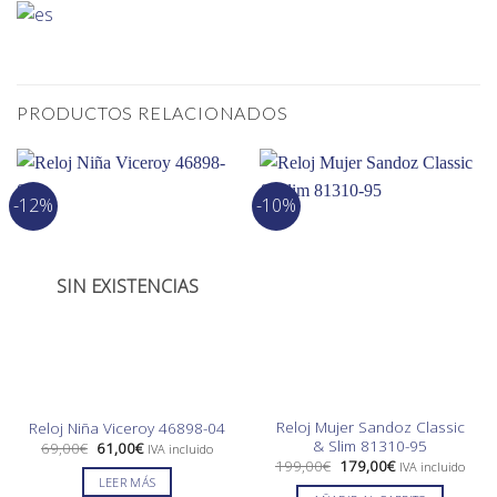
PRODUCTOS RELACIONADOS
-12%
-10%
SIN EXISTENCIAS
Reloj Mujer Sandoz Classic
Reloj Niña Viceroy 46898-04
& Slim 81310-95
El
El
69,00
€
61,00
€
IVA incluido
precio
precio
El
El
199,00
€
179,00
€
IVA incluido
original
actual
precio
precio
LEER MÁS
era:
es:
original
actual