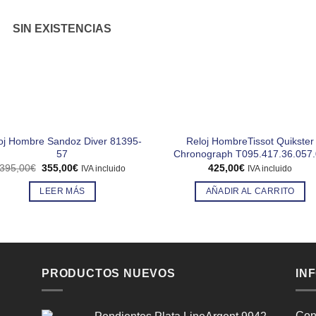
SIN EXISTENCIAS
oj Hombre Sandoz Diver 81395-
Reloj HombreTissot Quikster
57
Chronograph T095.417.36.057
El
El
395,00
€
355,00
€
425,00
€
IVA incluido
IVA incluido
precio
precio
original
actual
LEER MÁS
AÑADIR AL CARRITO
era:
es:
395,00€.
355,00€.
PRODUCTOS NUEVOS
IN
Con