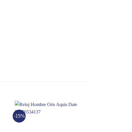
-15%
-12%