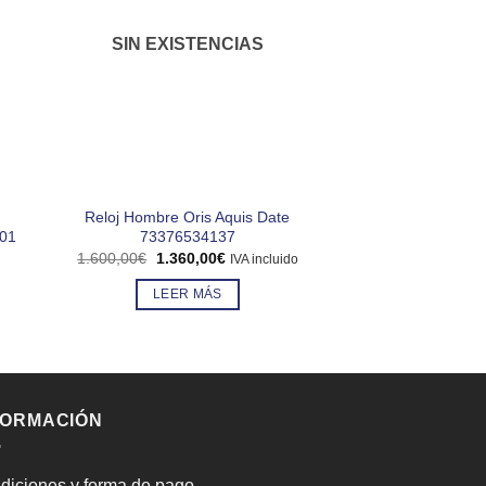
SIN EXISTENCIAS
SIN EXIS
Reloj Hombre Oris Aquis Date
Reloj Niña Vic
.01
73376534137
El
69,00
€
61,00
precio
El
El
1.600,00
€
1.360,00
€
IVA incluido
origin
precio
precio
LEER 
era:
original
actual
LEER MÁS
69,00
era:
es:
1.600,00€.
1.360,00€.
FORMACIÓN
diciones y forma de pago