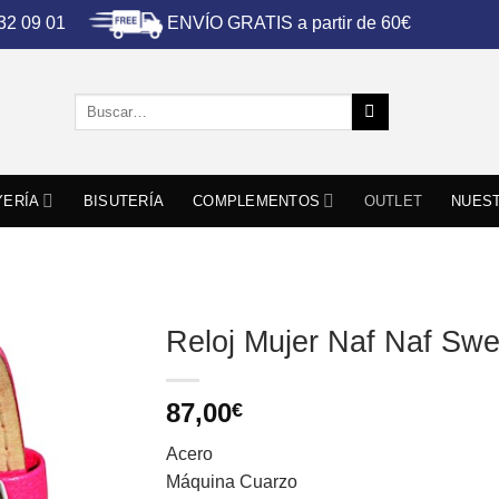
ENVÍO GRATIS a partir de 60€
 32 09 01
Buscar
por:
YERÍA
BISUTERÍA
COMPLEMENTOS
OUTLET
NUEST
Reloj Mujer Naf Naf Sw
87,00
€
Acero
Máquina Cuarzo