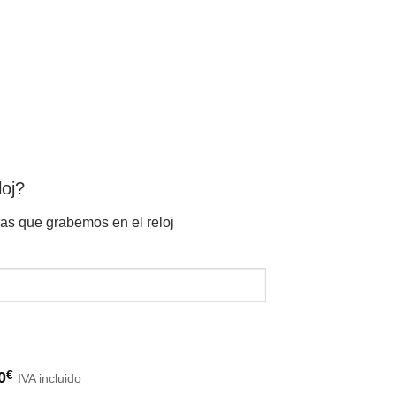
loj?
ras que grabemos en el reloj
0
€
IVA incluido