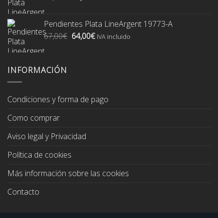
precio
precio
original
actual
Pendientes Plata LineArgent 19773-A
era:
es:
El
El
67,00
€
64,00
€
74,00€.
70,00€.
IVA incluido
precio
precio
original
actual
era:
es:
INFORMACIÓN
67,00€.
64,00€.
Condiciones y forma de pago
Como comprar
Aviso legal y Privacidad
Política de cookies
Más información sobre las cookies
Contacto