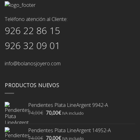
Teléfono atención al Cliente:
926 22 86 15
926 32 09 01
info@bolanosjoyero.com
PRODUCTOS NUEVOS
Pendientes Plata LineArgent 9942-A
El
El
74,00
€
70,00
€
IVA incluido
precio
precio
original
actual
Pendientes Plata LineArgent 14952-A
era:
es:
El
El
74,00
€
70,00
€
74,00€.
70,00€.
IVA incluido