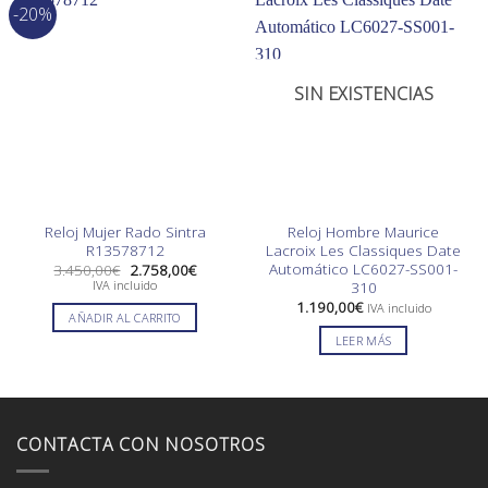
-20%
SIN EXISTENCIAS
Reloj Mujer Rado Sintra
Reloj Hombre Maurice
R13578712
Lacroix Les Classiques Date
Automático LC6027-SS001-
El
El
3.450,00
€
2.758,00
€
precio
precio
310
IVA incluido
original
actual
1.190,00
€
IVA incluido
era:
es:
AÑADIR AL CARRITO
3.450,00€.
2.758,00€.
LEER MÁS
CONTACTA CON NOSOTROS