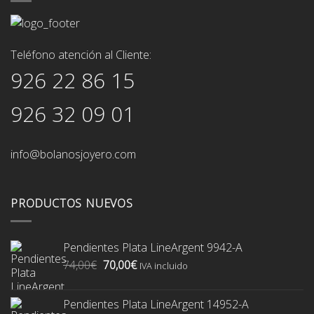
Teléfono atención al Cliente:
926 22 86 15
926 32 09 01
info@bolanosjoyero.com
PRODUCTOS NUEVOS
Pendientes Plata LineArgent 9942-A
El
El
74,00
€
70,00
€
IVA incluido
precio
precio
original
actual
Pendientes Plata LineArgent 14952-A
era:
es: