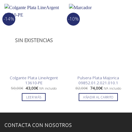
-14%
-10%
SIN EXISTENCIAS
Colgante Plata LineArgent
Pulsera Plata Majorica
13610-PE
09852.01.2.021.010.1
El
El
El
El
50,00
€
43,00
€
82,00
€
74,00
€
IVA incluido
IVA incluido
precio
precio
precio
precio
original
actual
original
actual
LEER MÁS
AÑADIR AL CARRITO
era:
es:
era:
es:
50,00€.
43,00€.
82,00€.
74,00€.
CONTACTA CON NOSOTROS