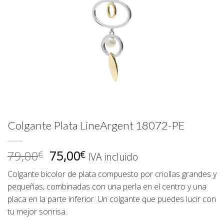
Colgante Plata LineArgent 18072-PE
El
El
79,00
75,00
€
€
IVA incluido
precio
precio
Colgante bicolor de plata compuesto por criollas grandes y
original
actual
pequeñas, combinadas con una perla en el centro y una
era:
es:
placa en la parte inferior. Un colgante que puedes lucir con
79,00€.
75,00€.
tu mejor sonrisa.