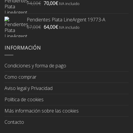
El
El
74,00
€
70,00
€
74,00€.
70,00€.
IVA incluido
precio
precio
original
actual
Pendientes Plata LineArgent 19773-A
era:
es:
El
El
67,00
€
64,00
€
74,00€.
70,00€.
IVA incluido
precio
precio
original
actual
era:
es:
INFORMACIÓN
67,00€.
64,00€.
Condiciones y forma de pago
Como comprar
Aviso legal y Privacidad
Política de cookies
Más información sobre las cookies
Contacto