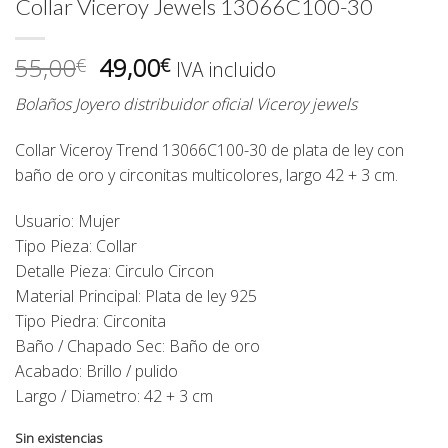
Collar Viceroy Jewels 13066C100-30
El
El
55,00
49,00
€
€
IVA incluido
precio
precio
Bolaños Joyero distribuidor oficial Viceroy jewels
original
actual
era:
es:
Collar Viceroy Trend 13066C100-30 de plata de ley con
55,00€.
49,00€.
baño de oro y circonitas multicolores, largo 42 + 3 cm.
Usuario: Mujer
Tipo Pieza: Collar
Detalle Pieza: Circulo Circon
Material Principal: Plata de ley 925
Tipo Piedra: Circonita
Baño / Chapado Sec: Baño de oro
Acabado: Brillo / pulido
Largo / Diametro: 42 + 3 cm
Sin existencias