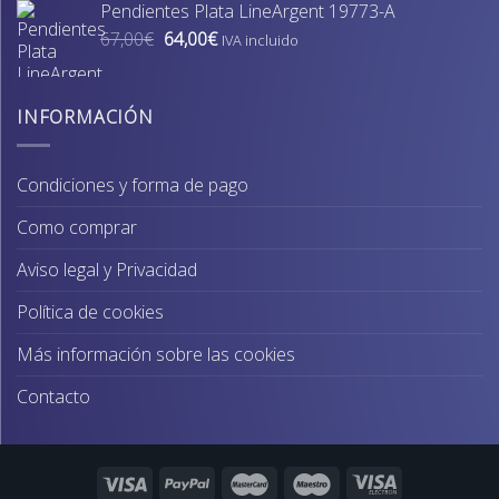
Pendientes Plata LineArgent 19773-A
era:
es:
El
El
67,00
€
64,00
€
74,00€.
70,00€.
IVA incluido
precio
precio
original
actual
era:
es:
INFORMACIÓN
67,00€.
64,00€.
Condiciones y forma de pago
Como comprar
Aviso legal y Privacidad
Política de cookies
Más información sobre las cookies
Contacto