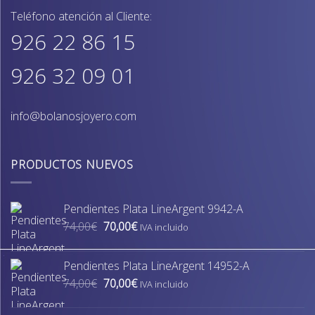
Teléfono atención al Cliente:
926 22 86 15
926 32 09 01
info@bolanosjoyero.com
PRODUCTOS NUEVOS
Pendientes Plata LineArgent 9942-A
El
El
74,00
€
70,00
€
IVA incluido
precio
precio
original
actual
Pendientes Plata LineArgent 14952-A
era:
es:
El
El
74,00
€
70,00
€
74,00€.
70,00€.
IVA incluido
precio
precio
original
actual