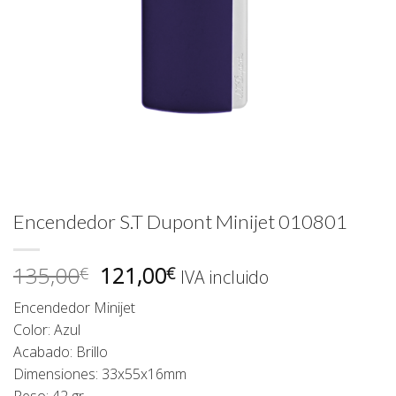
Encendedor S.T Dupont Minijet 010801
El
El
135,00
121,00
€
€
IVA incluido
precio
precio
Encendedor Minijet
original
actual
Color: Azul
era:
es:
Acabado: Brillo
135,00€.
121,00€.
Dimensiones: 33x55x16mm