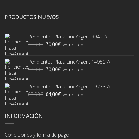
PRODUCTOS NUEVOS
Pendientes Plata LineArgent 9942-A
El
El
74,00
€
70,00
€
IVA incluido
precio
precio
original
actual
Pendientes Plata LineArgent 14952-A
era:
es:
El
El
74,00
€
70,00
€
74,00€.
70,00€.
IVA incluido
precio
precio
original
actual
Pendientes Plata LineArgent 19773-A
era:
es:
El
El
67,00
€
64,00
€
74,00€.
70,00€.
IVA incluido
precio
precio
original
actual
era:
es:
INFORMACIÓN
67,00€.
64,00€.
Condiciones y forma de pago