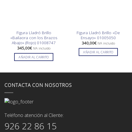
Figura Lladró Brillo
Figura Lladró Brillo «De
«Bailaora con los Brazos
Ensayo» 01005050
Abajo» (Rojo) 01008747
340,00
€
IVA incluido
345,00
€
IVA incluido
AÑADIR AL CARRITO
AÑADIR AL CARRITO
CONTACTA CON NOSOTROS
Teléfono atención al Cliente:
926 22 86 15