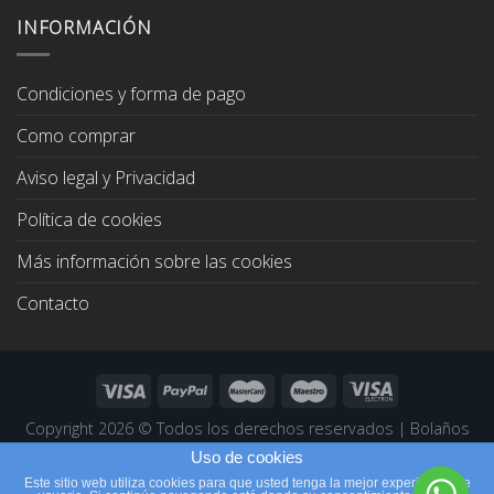
era:
es:
INFORMACIÓN
67,00€.
64,00€.
Condiciones y forma de pago
Como comprar
Aviso legal y Privacidad
Política de cookies
Más información sobre las cookies
Contacto
Copyright 2026 ©
Todos los derechos reservados
|
Bolaños
Joyeros
|
Páginas Web Profesionales
Uso de cookies
Este sitio web utiliza cookies para que usted tenga la mejor experiencia de