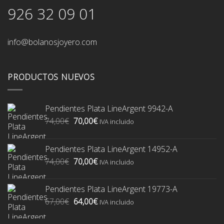
926 32 09 01
info@bolanosjoyero.com
PRODUCTOS NUEVOS
Pendientes Plata LineArgent 9942-A
El
El
74,00
€
70,00
€
IVA incluido
precio
precio
original
actual
Pendientes Plata LineArgent 14952-A
era:
es:
El
El
74,00
€
70,00
€
74,00€.
70,00€.
IVA incluido
precio
precio
original
actual
Pendientes Plata LineArgent 19773-A
era:
es:
El
El
67,00
€
64,00
€
74,00€.
70,00€.
IVA incluido
precio
precio
original
actual