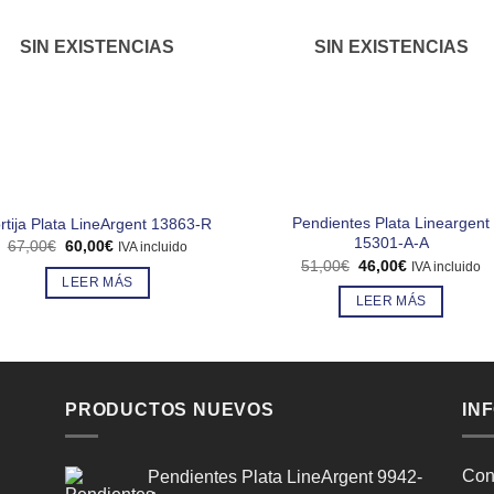
SIN EXISTENCIAS
SIN EXISTENCIAS
Pendientes Plata Lineargent
rtija Plata LineArgent 13863-R
15301-A-A
El
El
67,00
€
60,00
€
IVA incluido
precio
precio
El
El
51,00
€
46,00
€
IVA incluido
original
actual
precio
precio
LEER MÁS
era:
es:
original
actual
LEER MÁS
67,00€.
60,00€.
era:
es:
51,00€.
46,00€.
PRODUCTOS NUEVOS
IN
Con
Pendientes Plata LineArgent 9942-