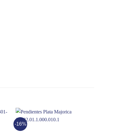
-16%
-14%