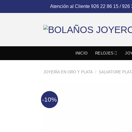
Skip
Atención al Cliente
926 22 86 15 / 926
to
content
INICIO
RELOJES
JO
JOYERÍA EN ORO Y PLATA
/
SALVATORE PLAT
-10%