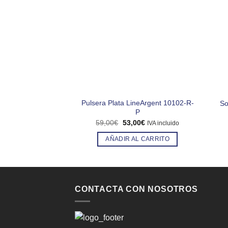
Pulsera Plata LineArgent 10102-R-
So
P
El
El
59,00
€
53,00
€
IVA incluido
precio
precio
original
actual
AÑADIR AL CARRITO
era:
es:
59,00€.
53,00€.
CONTACTA CON NOSOTROS