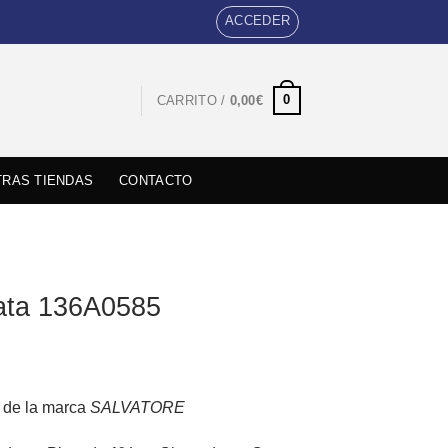
ACCEDER
0
CARRITO /
0,00
€
RAS TIENDAS
CONTACTO
lata 136A0585
l de la marca
SALVATORE