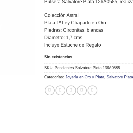
Pulsera Salvatore Plata 136A0585, reali
68,00€.
61,00€.
Colección Astral
Plata 1ª Ley Chapado en Oro
Piedras: Circonitas, blancas
Diametro: 1,7 cms
Incluye Estuche de Regalo
Sin existencias
SKU:
Pendientes Salvatore Plata 136A0585
Categorías:
Joyería en Oro y Plata
,
Salvatore Plata