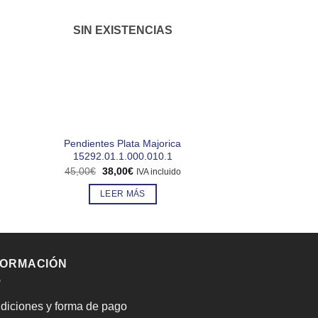
SIN EXISTENCIAS
SIN EXIS
Pendientes Plata Majorica
Colgante Plata Li
15292.01.1.000.010.1
P
El
El
El
45,00
€
38,00
€
50,00
€
43,00
IVA incluido
precio
precio
precio
original
actual
origin
LEER MÁS
LEER 
era:
es:
era:
45,00€.
38,00€.
50,00
FORMACIÓN
diciones y forma de pago