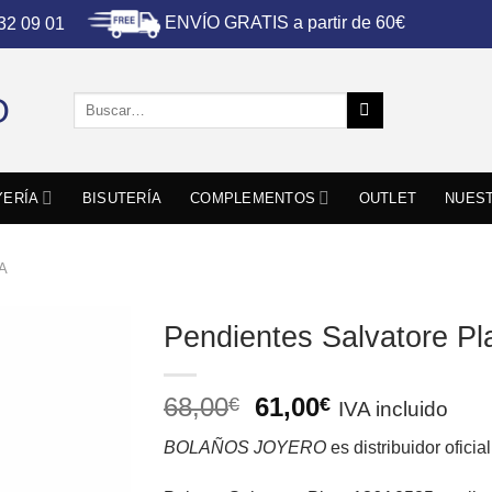
ENVÍO GRATIS a partir de 60€
 32 09 01
Buscar
por:
YERÍA
BISUTERÍA
COMPLEMENTOS
OUTLET
NUEST
A
Pendientes Salvatore P
El
El
68,00
61,00
€
€
IVA incluido
precio
precio
BOLAÑOS JOYERO
es distribuidor oficia
original
actual
era:
es: