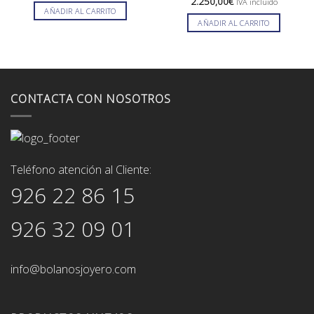
2.250,00
€
IVA incluido
original
actual
AÑADIR AL CARRITO
era:
es:
AÑADIR AL CARRITO
29,00€.
26,00€.
CONTACTA CON NOSOTROS
Teléfono atención al Cliente:
926 22 86 15
926 32 09 01
info@bolanosjoyero.com