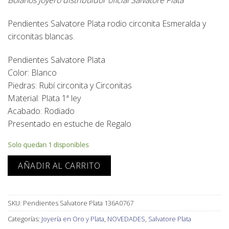
original
actual
era:
es:
Pendientes Salvatore Plata rodio circonita Esmeralda y
65,00€.
59,00€.
circonitas blancas.
Pendientes Salvatore Plata
Color: Blanco
Piedras: Rubí circonita y Circonitas
Material: Plata 1ª ley
Acabado: Rodiado
Presentado en estuche de Regalo
Solo quedan 1 disponibles
AÑADIR AL CARRITO
SKU:
Pendientes Salvatore Plata 136A0767
Categorías:
Joyería en Oro y Plata
,
NOVEDADES
,
Salvatore Plata