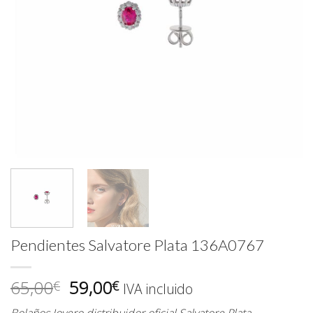
Pendientes Salvatore Plata 136A0767
El
El
65,00
59,00
€
€
IVA incluido
precio
precio
Bolaños Joyero distribuidor oficial Salvatore Plata