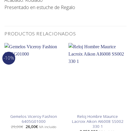
Acabado: Rodiado
Presentado en estuche de Regalo
PRODUCTOS RELACIONADOS
-10%
Gemelos Viceroy Fashion
Reloj Hombre Maurice
6405G01000
Lacroix Aikon AI6008 SS002
330 1
El
El
29,00
€
26,00
€
IVA incluido
precio
precio