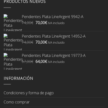
PRODUCTOS NUEVOS
Pendientes Plata LineArgent 9942-A
El
El
74,00
€
70,00
€
IVA incluido
precio
precio
original
actual
Pendientes Plata LineArgent 14952-A
era:
es:
El
El
74,00
€
70,00
€
74,00€.
70,00€.
IVA incluido
precio
precio
original
actual
Pendientes Plata LineArgent 19773-A
era:
es:
El
El
67,00
€
64,00
€
74,00€.
70,00€.
IVA incluido
precio
precio
original
actual
era:
es:
INFORMACIÓN
67,00€.
64,00€.
Condiciones y forma de pago
Como comprar