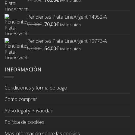
IVA incluido
precio
precio
original
actual
Pendientes Plata LineArgent 14952-A
era:
es:
El
El
74,00
€
70,00
€
74,00€.
70,00€.
IVA incluido
precio
precio
original
actual
Pendientes Plata LineArgent 19773-A
era:
es:
El
El
67,00
€
64,00
€
74,00€.
70,00€.
IVA incluido
precio
precio
original
actual
era:
es:
INFORMACIÓN
67,00€.
64,00€.
Condiciones y forma de pago
Como comprar
Aviso legal y Privacidad
Política de cookies
Más información sobre las cookies