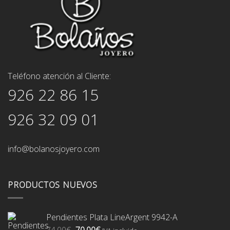
Teléfono atención al Cliente:
926 22 86 15
926 32 09 01
info@bolanosjoyero.com
PRODUCTOS NUEVOS
Pendientes Plata LineArgent 9942-A
El
El
74,00
€
70,00
€