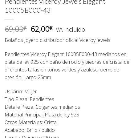
Pendientes Viceroy Jewels Elegant
10005E000-43
El
El
69,00
62,00
€
€
IVA incluido
precio
precio
Bolaños Joyero distribuidor oficial Viceroy jewels
original
actual
era:
es:
Pendientes Viceroy Elegant 10005E000-43 medianos en
69,00€.
62,00€.
plata de ley 925 con baño de rodio y piedras de cristal de
diferentes tallas en tonos verdes y azulesc, cierre de
presión. Largo 25mm
Usuario: Mujer
Tipo Pieza: Pendientes
Detalle Pieza: Colgantes medianos
Material Principal: Plata de ley 925
Otros Materiales: Cristal
Acabado: Brillo / pulido
Largo / Diametro: 20 mm