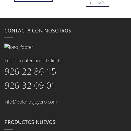
original
actual
LEER MÁS
90,00€.
75,00€.
era:
es:
55,00€.
47,00€.
CONTACTA CON NOSOTROS
Teléfono atención al Cliente:
926 22 86 15
926 32 09 01
info@bolanosjoyero.com
PRODUCTOS NUEVOS