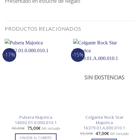
Presentado en estuche de Regalo
PRODUCTOS RELACIONADOS
-17%
-15%
SIN EXISTENCIAS
Pulsera Majorica
Colgante Rock Star
14002.01.0.000.010.1
Majorica
16379.01.A.000.010.1
El
El
90,00
€
75,00
€
IVA incluido
precio
precio
El
El
55,00
€
47,00
€
IVA incluido
original
actual
precio
precio
AÑADIR AL CARRITO
era:
es: