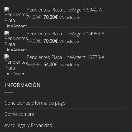
Pendientes Plata LineArgent 9942-A
El
El
74,00
€
70,00
€
IVA incluido
precio
precio
original
actual
Pendientes Plata LineArgent 14952-A
era:
es:
El
El
74,00
€
70,00
€
74,00€.
70,00€.
IVA incluido
precio
precio
original
actual
Pendientes Plata LineArgent 19773-A
era:
es:
El
El
67,00
€
64,00
€
74,00€.
70,00€.
IVA incluido
precio
precio
original
actual
era:
es:
INFORMACIÓN
67,00€.
64,00€.
Condiciones y forma de pago
Como comprar
Aviso legal y Privacidad