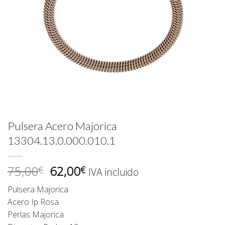
Pulsera Acero Majorica
13304.13.0.000.010.1
El
El
75,00
62,00
€
€
IVA incluido
precio
precio
Pulsera Majorica
original
actual
Acero Ip Rosa
era:
es:
Perlas Majorica
75,00€.
62,00€.