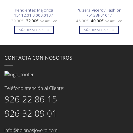
Pendientes Majorica
Pulsera Viceroy Fashion
15112.01.0.000.010.1
75133P01017
El
El
El
El
39,00
€
32,00
€
45,00
€
40,00
€
IVA incluido
IVA incluido
precio
precio
precio
precio
original
actual
original
actual
AÑADIR AL CARRITO
AÑADIR AL CARRITO
era:
es:
era:
es:
39,00€.
32,00€.
45,00€.
40,00€.
CONTACTA CON NOSOTROS
Teléfono atención al Cliente:
926 22 86 15
926 32 09 01
info@bolanosjoyero.com