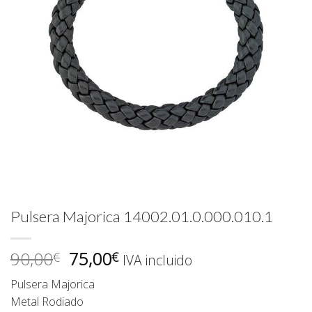
Pulsera Majorica 14002.01.0.000.010.1
El
El
90,00
75,00
€
€
IVA incluido
precio
precio
Pulsera Majorica
original
actual
Metal Rodiado
era:
es: