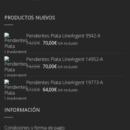
PRODUCTOS NUEVOS
Pendientes Plata LineArgent 9942-A
El
El
74,00
€
70,00
€
IVA incluido
precio
precio
original
actual
Pendientes Plata LineArgent 14952-A
era:
es:
El
El
74,00
€
70,00
€
74,00€.
70,00€.
IVA incluido
precio
precio
original
actual
Pendientes Plata LineArgent 19773-A
era:
es:
El
El
67,00
€
64,00
€
74,00€.
70,00€.
IVA incluido
precio
precio
original
actual
era:
es:
INFORMACIÓN
67,00€.
64,00€.
Condiciones y forma de pago