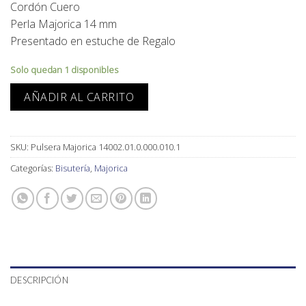
Cordón Cuero
90,00€.
75,00€.
Perla Majorica 14 mm
Presentado en estuche de Regalo
Solo quedan 1 disponibles
AÑADIR AL CARRITO
SKU:
Pulsera Majorica 14002.01.0.000.010.1
Categorías:
Bisutería
,
Majorica
DESCRIPCIÓN