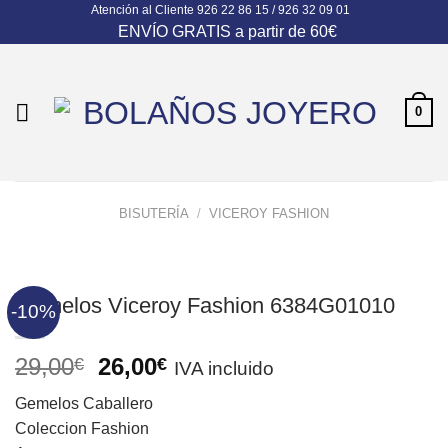
Atención al Cliente
926 22 86 15 / 926 32 09 01
Skip
ENVÍO GRATIS a partir de 60€
to
content
0
BISUTERÍA
/
VICEROY FASHION
Gemelos Viceroy Fashion 6384G01010
-10%
El
El
29,00
26,00
€
€
IVA incluido
precio
precio
Gemelos Caballero
original
actual
Coleccion Fashion
era:
es: