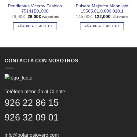
Pendientes Viceroy Fashion
Pulsera Majorica Moonlight
75141E01000
15505.01.0.000.010.1
El
El
El
El
29,00
€
26,00
€
145,00
€
122,00
€
IVA incluido
IVA incluido
precio
precio
precio
precio
original
actual
original
actual
AÑADIR AL CARRITO
AÑADIR AL CARRITO
era:
es:
era:
es:
29,00€.
26,00€.
145,00€.
122,00€.
CONTACTA CON NOSOTROS
Teléfono atención al Cliente:
926 22 86 15
926 32 09 01
info@bolanosjoyero.com