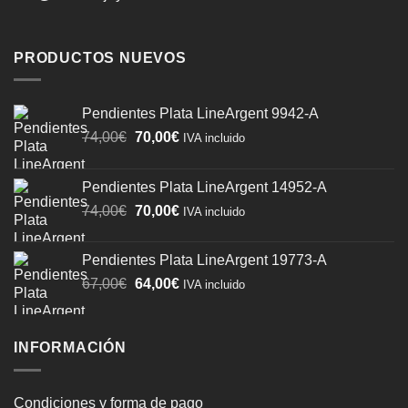
PRODUCTOS NUEVOS
Pendientes Plata LineArgent 9942-A
El
El
74,00
€
70,00
€
IVA incluido
precio
precio
original
actual
Pendientes Plata LineArgent 14952-A
era:
es:
El
El
74,00
€
70,00
€
74,00€.
70,00€.
IVA incluido
precio
precio
original
actual
Pendientes Plata LineArgent 19773-A
era:
es:
El
El
67,00
€
64,00
€
IVA incluido
74,00€.
70,00€.
precio
precio
original
actual
era:
es:
INFORMACIÓN
67,00€.
64,00€.
Condiciones y forma de pago