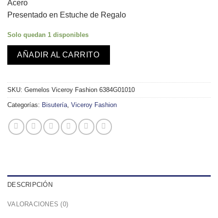
Acero
29,00€.
26,00€.
Presentado en Estuche de Regalo
Solo quedan 1 disponibles
AÑADIR AL CARRITO
SKU:
Gemelos Viceroy Fashion 6384G01010
Categorías:
Bisutería
,
Viceroy Fashion
DESCRIPCIÓN
VALORACIONES (0)