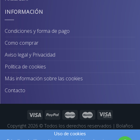
original
actual
era:
es:
INFORMACIÓN
67,00€.
64,00€.
Condiciones y forma de pago
Como comprar
Aviso legal y Privacidad
Política de cookies
Más información sobre las cookies
Contacto
Copyright 2026 ©
Todos los derechos reservados
|
Bolaños
Joyeros
|
Páginas Web Profesionales
Uso de cookies