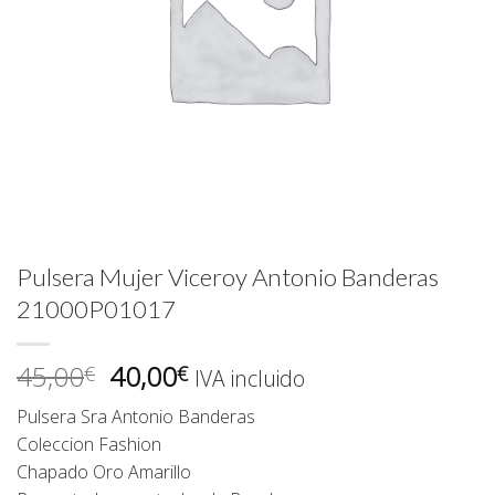
Pulsera Mujer Viceroy Antonio Banderas
21000P01017
El
El
45,00
40,00
€
€
IVA incluido
precio
precio
Pulsera Sra Antonio Banderas
original
actual
Coleccion Fashion
era:
es:
Chapado Oro Amarillo
45,00€.
40,00€.