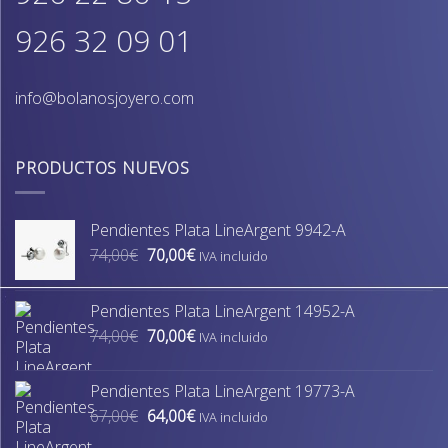
926 32 09 01
info@bolanosjoyero.com
PRODUCTOS NUEVOS
Pendientes Plata LineArgent 9942-A
El
El
74,00
€
70,00
€
IVA incluido
precio
precio
original
actual
Pendientes Plata LineArgent 14952-A
era:
es:
El
El
74,00
€
70,00
€
74,00€.
70,00€.
IVA incluido
precio
precio
original
actual
Pendientes Plata LineArgent 19773-A
era:
es:
El
El
67,00
€
64,00
€
74,00€.
70,00€.
IVA incluido
precio
precio