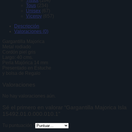
Tissot
(184)
Tous
(234)
Unisex
(67)
Viceroy
(657)
Descripción
Valoraciones (0)
Gargantilla Majorica
Metal rodiado
Cordón piel gris
Largo: 40 cms.
Perla Majórica 14 mm
Presentado en Estuche
y bolsa de Regalo
Valoraciones
No hay valoraciones aún.
Sé el primero en valorar “Gargantilla Majorica Isla
15492.01.0.000.010.1”
Tu puntuación
*