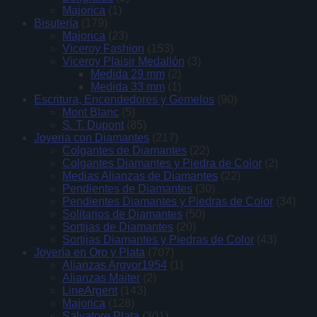
Majorica
(1)
Bisutería
(179)
Majorica
(23)
Viceroy Fashion
(153)
Viceroy Plaisir Medallón
(3)
Medida 29 mm
(2)
Medida 33 mm
(1)
Escritura, Encendedores y Gemelos
(90)
Mont Blanc
(5)
S. T. Dupont
(85)
Joyeria con Diamantes
(217)
Colgantes de Diamantes
(22)
Colgantes Diamantes y Piedra de Color
(2)
Medias Alianzas de Diamantes
(22)
Pendientes de Diamantes
(30)
Pendientes Diamantes y Piedras de Color
(34)
Solitarios de Diamantes
(50)
Sortijas de Diamantes
(20)
Sortijas Diamantes y Piedras de Color
(43)
Joyería en Oro y Plata
(707)
Alianzas Argyor1954
(1)
Alianzas Maiter
(2)
LineArgent
(143)
Majorica
(128)
Salvatore Plata
(301)