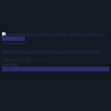
Vista Rápida
Sin existencias
Gargantilla Acero Majórica Galatea 16023.01.0.000.010.1
El
El
135,00
€
115,00
€
IVA incluido
precio
precio
Leer más
original
actual
-15%
era:
es:
135,00€.
115,00€.