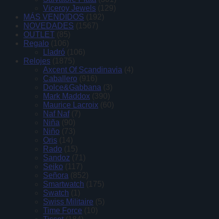
Viceroy Jewels
(129)
MÁS VENDIDOS
(192)
NOVEDADES
(1567)
OUTLET
(85)
Regalo
(106)
Lladró
(106)
Relojes
(1875)
Axcent Of Scandinavia
(4)
Caballero
(916)
Dolce&Gabbana
(3)
Mark Maddox
(390)
Maurice Lacroix
(60)
Naf Naf
(7)
Niña
(90)
Niño
(73)
Oris
(14)
Rado
(15)
Sandoz
(71)
Seiko
(117)
Señora
(852)
Smartwatch
(175)
Swatch
(1)
Swiss Militaire
(5)
Time Force
(10)