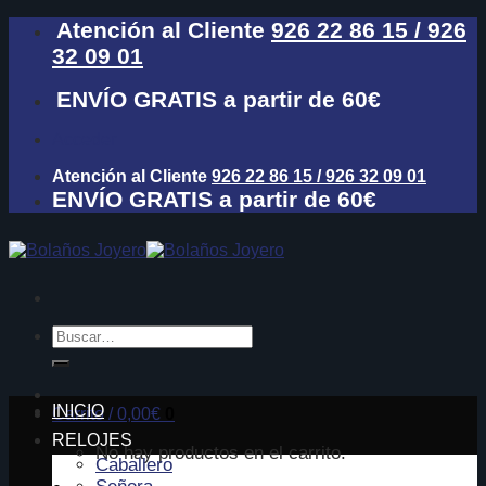
Skip
Atención al Cliente
926 22 86 15 / 926
to
32 09 01
content
ENVÍO GRATIS a partir de 60€
Acceder
Atención al Cliente
926 22 86 15 / 926 32 09 01
ENVÍO GRATIS a partir de 60€
Buscar
por:
INICIO
Carrito /
0,00
€
0
RELOJES
No hay productos en el carrito.
Caballero