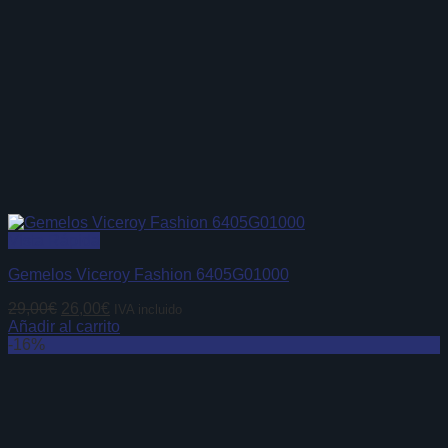
Vista Rápida
Gemelos Viceroy Fashion 6405G01000
El
El
29,00
€
26,00
€
IVA incluido
precio
precio
Añadir al carrito
original
actual
-16%
era:
es:
29,00€.
26,00€.