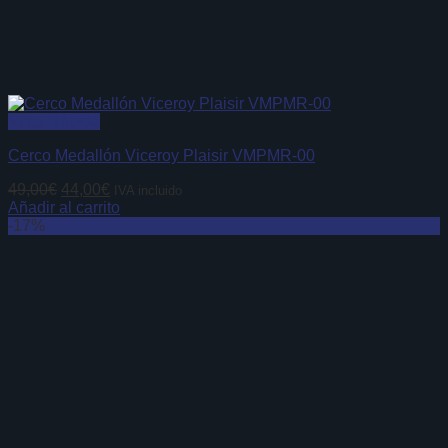
Vista Rápida
Cerco Medallón Viceroy Plaisir VMPMR-00
El
El
49,00
€
44,00
€
IVA incluido
precio
precio
Añadir al carrito
original
actual
-17%
era:
es:
49,00€.
44,00€.