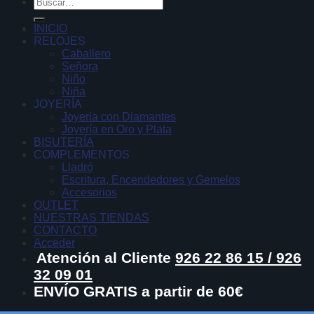
Buscar
por:
INICIO
RELOJES
Caballero
Señora
Niño
Niña
JOYERÍA
Joyeria con Diamantes
Joyería en Oro y Plata
BISUTERÍA
COMPLEMENTOS
Lladró
Escritura, Encendedores y Gemelos
Accesorios
OUTLET
NUESTRAS TIENDAS
CONTACTO
Acceder
Atención al Cliente
926 22 86 15 / 926
32 09 01
ENVÍO GRATIS a partir de 60€