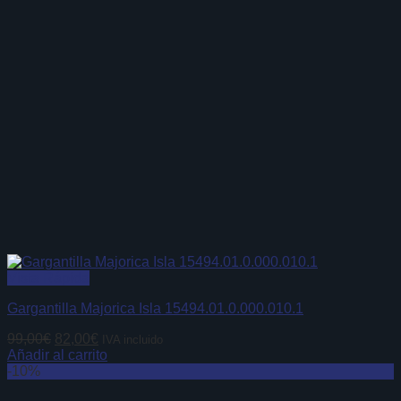
Vista Rápida
Gargantilla Majorica Isla 15494.01.0.000.010.1
El
El
99,00
€
82,00
€
IVA incluido
precio
precio
Añadir al carrito
original
actual
-10%
era:
es: