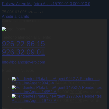
Pulsera Acero Majórica Atlas 15799.01.0.000.010.0
El
El
75,00
€
63,00
€
IVA incluido
precio
precio
Añadir al carrito
original
actual
Contacta con nosotros
era:
es:
75,00€.
63,00€.
Teléfono atención al Cliente:
926 22 86 15
926 32 09 01
info@bolanosjoyero.com
Productos Nuevos
Pendientes
El
El
Plata LineArgent 9942-A
74,00
€
70,00
€
IVA incluido
precio
precio
Pendientes
original
El
actual
El
Plata LineArgent 14952-A
74,00
€
70,00
€
IVA incluido
era:
precio
es:
precio
Pendientes
74,00€.
original
El
70,00€.
actual
El
Plata LineArgent 19773-A
67,00
€
64,00
€
IVA incluido
era:
precio
es:
precio
Información