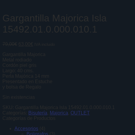
Gargantilla Majorica Isla
15492.01.0.000.010.1
El
El
79,00
€
63,00
€
IVA incluido
precio
precio
Gargantilla Majorica
original
actual
Metal rodiado
era:
es:
Cordón piel gris
79,00€.
63,00€.
Largo: 40 cms.
Perla Majórica 14 mm
Presentado en Estuche
y bolsa de Regalo
Sin existencias
SKU:
Gargantilla Majorica Isla 15492.01.0.000.010.1
Categorías:
Bisutería
,
Majorica
,
OUTLET
Categorías de Productos
Accesorios
(4)
Boligrafos
(3)