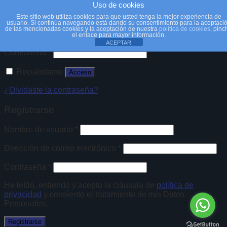
Acceder
Uso de cookies
Este sitio web utiliza cookies para que usted tenga la mejor experiencia de
usuario. Si continúa navegando está dando su consentimiento para la aceptaci
Nombre de usuario o correo electrónico
*
de las mencionadas cookies y la aceptación de nuestra
política de cookies
, pinc
el enlace para mayor información.
ACEPTAR
Contraseña
*
Recuérdame
Acceso
¿Olvidaste la contraseña?
Registrarse
Nombre de usuario
*
Dirección de correo electrónico
*
Contraseña
*
He leído, entiendo y acepto la cláusula de
política de
privacidad
y consiento el tratamiento de mis Datos
Personales.
Registrarse