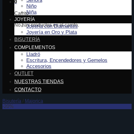
Señora
0
Niño
Niña
Carrito
JOYERÍA
No hay productos en el carrito.
Joyeria con Diamantes
Joyería en Oro y Plata
BISUTERÍA
COMPLEMENTOS
Lladró
Escritura, Encendedores y Gemelos
Accesorios
OUTLET
NUESTRAS TIENDAS
CONTACTO
Bisutería
/
Majorica
-20%