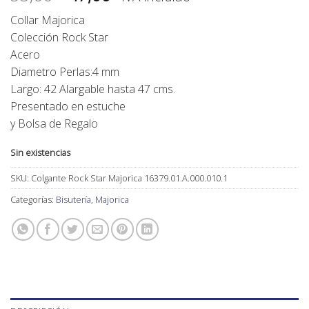
precio
precio
Collar Majorica
original
actual
Colección Rock Star
era:
es:
Acero
55,00€.
47,00€.
Diametro Perlas:4 mm
Largo: 42 Alargable hasta 47 cms.
Presentado en estuche
y Bolsa de Regalo
Sin existencias
SKU:
Colgante Rock Star Majorica 16379.01.A.000.010.1
Categorías:
Bisutería
,
Majorica