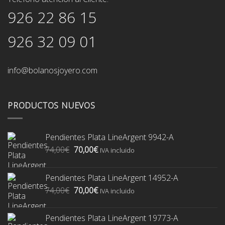
926 22 86 15
926 32 09 01
info@bolanosjoyero.com
PRODUCTOS NUEVOS
Pendientes Plata LineArgent 9942-A
El
El
74,00
€
70,00
€
IVA incluido
precio
precio
original
actual
Pendientes Plata LineArgent 14952-A
era:
es:
El
El
74,00
€
70,00
€
74,00€.
70,00€.
IVA incluido
precio
precio
original
actual
Pendientes Plata LineArgent 19773-A
era:
es: