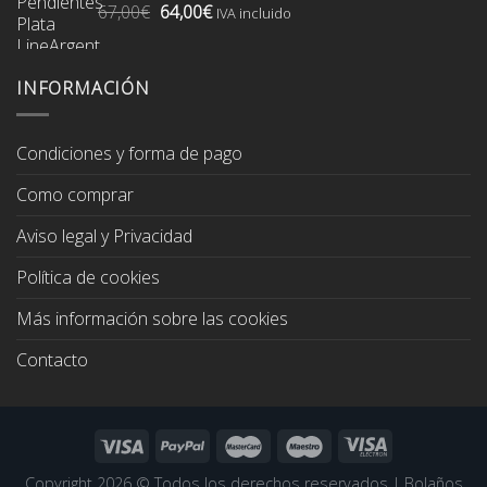
El
El
67,00
€
64,00
€
74,00€.
70,00€.
IVA incluido
precio
precio
original
actual
era:
es:
INFORMACIÓN
67,00€.
64,00€.
Condiciones y forma de pago
Como comprar
Aviso legal y Privacidad
Política de cookies
Más información sobre las cookies
Contacto
Copyright 2026 ©
Todos los derechos reservados
|
Bolaños