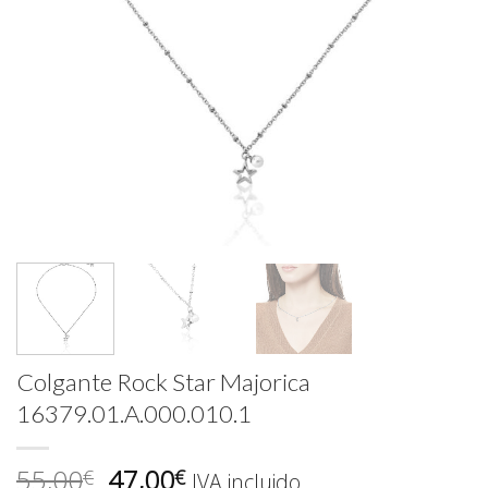
Colgante Rock Star Majorica
16379.01.A.000.010.1
El
El
55,00
47,00
€
€
IVA incluido