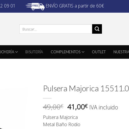
ENVÍO GRATIS a partir de 60€
32 09 01
Buscar
por:
JOYERÍA
BISUTERÍA
COMPLEMENTOS
OUTLET
NUESTRA
Pulsera Majorica 15511.
El
El
49,00
41,00
€
€
IVA incluido
precio
precio
Pulsera Majorica
original
actual
Metal Baño Rodio
era:
es: