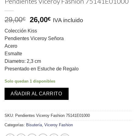
Pendientes Viceroy Fashion 75141E01000
El
El
29,00
26,00
€
€
IVA incluido
precio
precio
Colección Kiss
original
actual
Pendientes Viceroy Señora
era:
es:
Acero
29,00€.
26,00€.
Esmalte
Diametro: 2,3 cm
Presentado en Estuche de Regalo
Solo quedan 1 disponibles
AÑADIR AL CARRITO
SKU:
Pendientes Viceroy Fashion 75141E01000
Categorías:
Bisutería
,
Viceroy Fashion