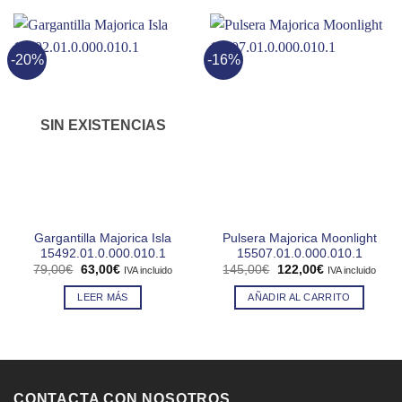
-20%
-16%
SIN EXISTENCIAS
Gargantilla Majorica Isla
Pulsera Majorica Moonlight
15492.01.0.000.010.1
15507.01.0.000.010.1
El
El
El
El
79,00
€
63,00
€
145,00
€
122,00
€
IVA incluido
IVA incluido
precio
precio
precio
precio
original
actual
original
actual
LEER MÁS
AÑADIR AL CARRITO
era:
es:
era:
es:
79,00€.
63,00€.
145,00€.
122,00€.
CONTACTA CON NOSOTROS