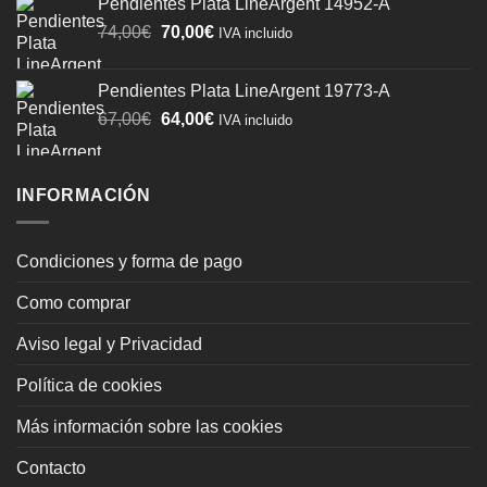
Pendientes Plata LineArgent 14952-A
era:
es:
El
El
74,00
€
70,00
€
74,00€.
70,00€.
IVA incluido
precio
precio
original
actual
Pendientes Plata LineArgent 19773-A
era:
es:
El
El
67,00
€
64,00
€
IVA incluido
74,00€.
70,00€.
precio
precio
original
actual
era:
es:
INFORMACIÓN
67,00€.
64,00€.
Condiciones y forma de pago
Como comprar
Aviso legal y Privacidad
Política de cookies
Más información sobre las cookies
Contacto