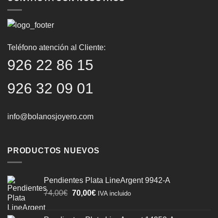
Teléfono atención al Cliente:
926 22 86 15
926 32 09 01
info@bolanosjoyero.com
PRODUCTOS NUEVOS
Pendientes Plata LineArgent 9942-A
El
El
74,00
€
70,00
€
IVA incluido
precio
precio
original
actual