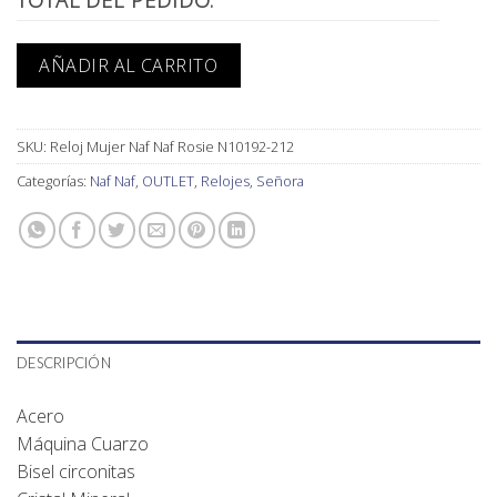
TOTAL DEL PEDIDO:
AÑADIR AL CARRITO
SKU:
Reloj Mujer Naf Naf Rosie N10192-212
Categorías:
Naf Naf
,
OUTLET
,
Relojes
,
Señora
DESCRIPCIÓN
Acero
Máquina Cuarzo
Bisel circonitas