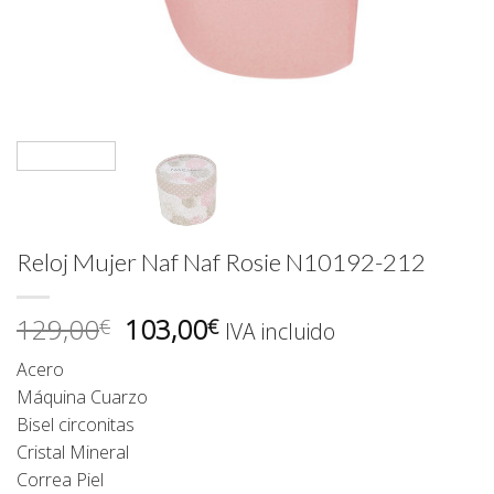
Reloj Mujer Naf Naf Rosie N10192-212
El
El
129,00
103,00
€
€
IVA incluido
precio
precio
Acero
original
actual
Máquina Cuarzo
era:
es:
Bisel circonitas
129,00€.
103,00€.
Cristal Mineral
Correa Piel