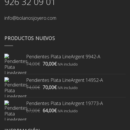
926 32 09 01
info@bolanosjoyero.com
PRODUCTOS NUEVOS
Pendientes Plata LineArgent 9942-A
El
El
74,00
€
70,00
€
IVA incluido
precio
precio
original
actual
Pendientes Plata LineArgent 14952-A
era:
es:
El
El
74,00
€
70,00
€
74,00€.
70,00€.
IVA incluido
precio
precio
original
actual
Pendientes Plata LineArgent 19773-A
era:
es:
El
El
67,00
€
64,00
€
74,00€.
70,00€.
IVA incluido
precio
precio
original
actual
era:
es: