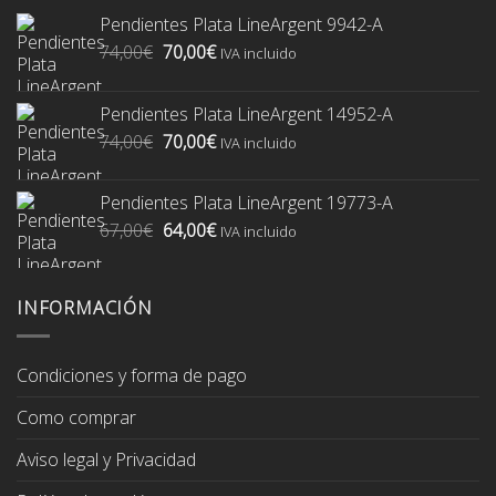
Pendientes Plata LineArgent 9942-A
El
El
74,00
€
70,00
€
IVA incluido
precio
precio
original
actual
Pendientes Plata LineArgent 14952-A
era:
es:
El
El
74,00
€
70,00
€
74,00€.
70,00€.
IVA incluido
precio
precio
original
actual
Pendientes Plata LineArgent 19773-A
era:
es:
El
El
67,00
€
64,00
€
74,00€.
70,00€.
IVA incluido
precio
precio
original
actual
era:
es:
INFORMACIÓN
67,00€.
64,00€.
Condiciones y forma de pago
Como comprar
Aviso legal y Privacidad