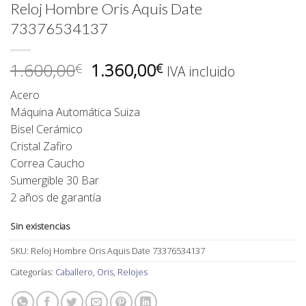
Reloj Hombre Oris Aquis Date
73376534137
El
El
1.600,00
1.360,00
€
€
IVA incluido
precio
precio
Acero
original
actual
Máquina Automática Suiza
era:
es:
Bisel Cerámico
1.600,00€.
1.360,00€.
Cristal Zafiro
Correa Caucho
Sumergible 30 Bar
2 años de garantía
Sin existencias
SKU:
Reloj Hombre Oris Aquis Date 73376534137
Categorías:
Caballero
,
Oris
,
Relojes