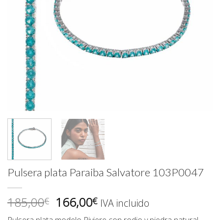
Pulsera plata Paraiba Salvatore 103P0047
El
El
185,00
166,00
€
€
IVA incluido
precio
precio
Pulsera plata modelo Riviere con rodio y piedra natural