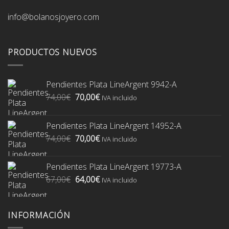
info@bolanosjoyero.com
PRODUCTOS NUEVOS
Pendientes Plata LineArgent 9942-A
El
El
74,00
€
70,00
€
IVA incluido
precio
precio
original
actual
Pendientes Plata LineArgent 14952-A
era:
es:
El
El
74,00
€
70,00
€
74,00€.
70,00€.
IVA incluido
precio
precio
original
actual
Pendientes Plata LineArgent 19773-A
era:
es:
El
El
67,00
€
64,00
€
74,00€.
70,00€.
IVA incluido
precio
precio
original
actual
era:
es:
INFORMACIÓN
67,00€.
64,00€.