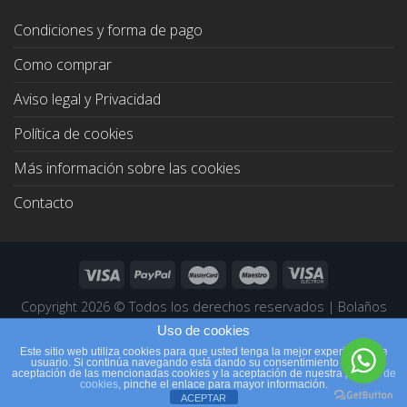
Condiciones y forma de pago
Como comprar
Aviso legal y Privacidad
Política de cookies
Más información sobre las cookies
Contacto
Copyright 2026 ©
Todos los derechos reservados
|
Bolaños
Joyeros
|
Páginas Web Profesionales
Uso de cookies
Este sitio web utiliza cookies para que usted tenga la mejor experiencia de
usuario. Si continúa navegando está dando su consentimiento para la
aceptación de las mencionadas cookies y la aceptación de nuestra
política de
cookies
, pinche el enlace para mayor información.
ACEPTAR