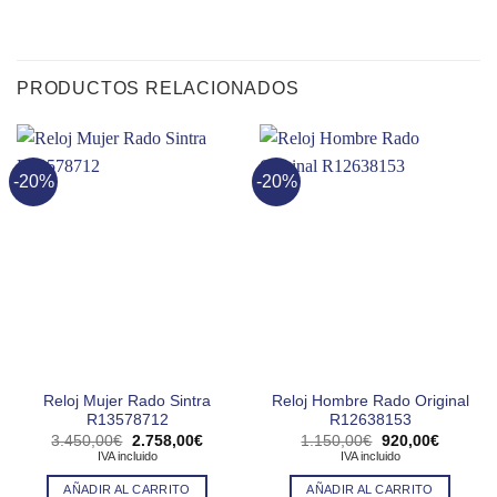
PRODUCTOS RELACIONADOS
-20%
-20%
Reloj Mujer Rado Sintra
Reloj Hombre Rado Original
R13578712
R12638153
El
El
El
El
3.450,00
€
2.758,00
€
1.150,00
€
920,00
€
precio
precio
precio
precio
IVA incluido
IVA incluido
original
actual
original
actual
era:
es:
era:
es:
AÑADIR AL CARRITO
AÑADIR AL CARRITO