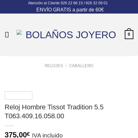
Atención al Cliente
926 22 86 15 / 926 32 09 01
Skip
ENVÍO GRATIS a partir de 60€
to
content
0
RELOJES
/
CABALLERO
Reloj Hombre Tissot Tradition 5.5
T063.409.16.058.00
375,00
€
IVA incluido