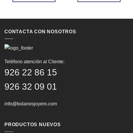
3.450,00€.
2.758,00€.
1.150,00€.
920,00€
CONTACTA CON NOSOTROS
Teléfono atención al Cliente:
926 22 86 15
926 32 09 01
info@bolanosjoyero.com
PRODUCTOS NUEVOS