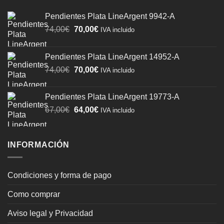
Pendientes Plata LineArgent 9942-A
El
El
74,00
€
70,00
€
IVA incluido
precio
precio
original
actual
Pendientes Plata LineArgent 14952-A
era:
es:
El
El
74,00
€
70,00
€
74,00€.
70,00€.
IVA incluido
precio
precio
original
actual
Pendientes Plata LineArgent 19773-A
era:
es:
El
El
67,00
€
64,00
€
IVA incluido
74,00€.
70,00€.
precio
precio
original
actual
era:
es:
INFORMACIÓN
67,00€.
64,00€.
Condiciones y forma de pago
Como comprar
Aviso legal y Privacidad