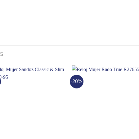
S
-20%