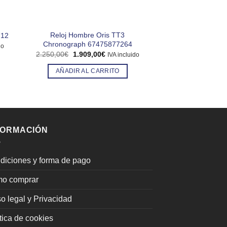
Reloj Hombre Oris TT3
Reloj Hombre Sand
712
Chronograph 67475877264
57
do
El
El
El
2.250,00
€
1.909,00
€
395,00
€
355,0
IVA incluido
precio
precio
precio
original
actual
origin
AÑADIR AL CARRITO
LEER 
€.
era:
es:
era:
2.250,00€.
1.909,00€.
395,0
FORMACIÓN
diciones y forma de pago
o comprar
o legal y Privacidad
tica de cookies