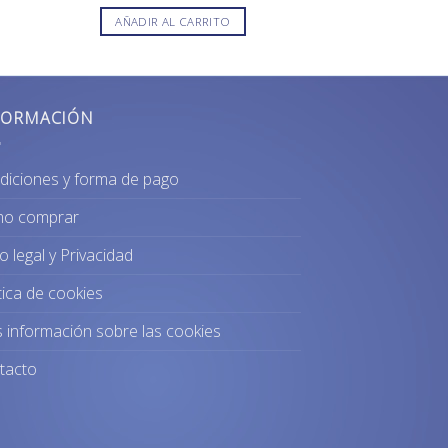
LEER 
era:
AÑADIR AL CARRITO
109,0
FORMACIÓN
diciones y forma de pago
o comprar
o legal y Privacidad
tica de cookies
 información sobre las cookies
tacto