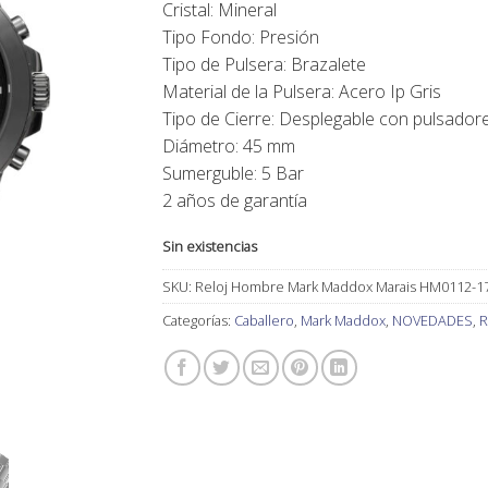
Cristal: Mineral
89,00€.
80,00€.
Tipo Fondo: Presión
Tipo de Pulsera: Brazalete
Material de la Pulsera: Acero Ip Gris
Tipo de Cierre: Desplegable con pulsador
Diámetro: 45 mm
Sumerguble: 5 Bar
2 años de garantía
Sin existencias
SKU:
Reloj Hombre Mark Maddox Marais HM0112-1
Categorías:
Caballero
,
Mark Maddox
,
NOVEDADES
,
R