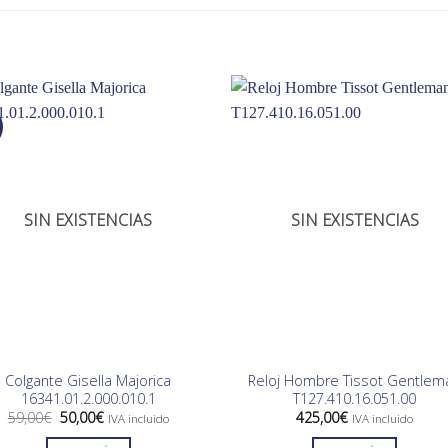
SIN EXISTENCIAS
SIN EXISTENCIAS
Colgante Gisella Majorica
Reloj Hombre Tissot Gentlem
16341.01.2.000.010.1
T127.410.16.051.00
El
El
59,00
€
50,00
€
425,00
€
IVA incluido
IVA incluido
precio
precio
original
actual