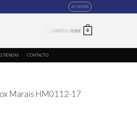
ACCEDER
0
CARRITO /
0,00
€
S TIENDAS
CONTACTO
dox Marais HM0112-17