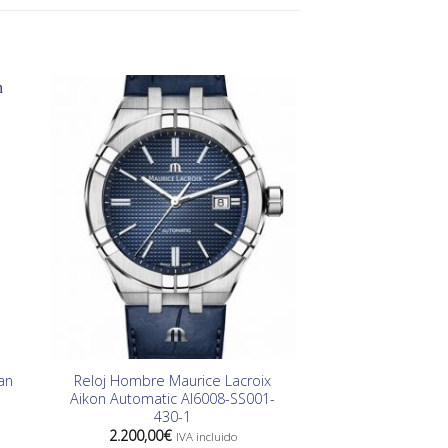
-8%
SIN EXIS
an
Reloj Hombre Maurice Lacroix
Reloj Mujer Vi
Aikon Automatic AI6008-SS001-
46112
430-1
El
109,00
€
100,0
preci
2.200,00
€
IVA incluido
origin