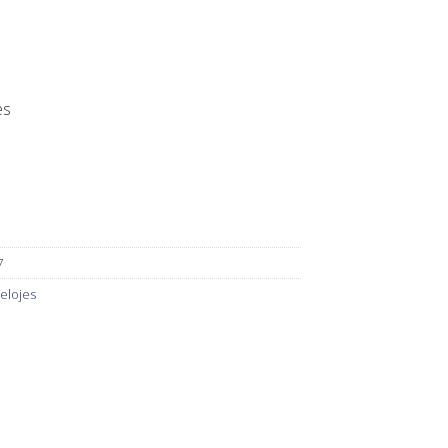
es
7
elojes