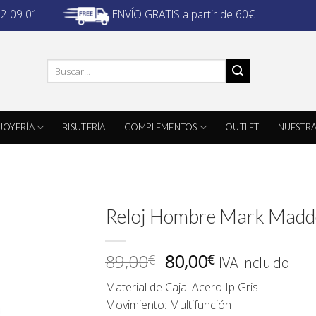
ENVÍO GRATIS a partir de 60€
32 09 01
Buscar
por:
JOYERÍA
BISUTERÍA
COMPLEMENTOS
OUTLET
NUESTRA
Reloj Hombre Mark Mad
El
El
89,00
80,00
€
€
IVA incluido
precio
precio
Material de Caja: Acero Ip Gris
original
actual
Movimiento: Multifunción
era:
es: