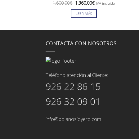
El
El
1.600,00
€
1.360,00
€
IVA incluido
precio
precio
original
actual
LEER MÁS
era:
es:
1.600,00€.
1.360,00€.
CONTACTA CON NOSOTROS
Teléfono atención al Cliente:
926 22 86 15
926 32 09 01
info@bolanosjoyero.com