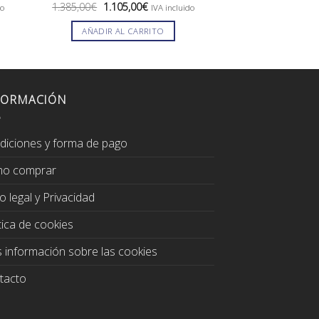
El
El
El
1.385,00
€
1.105,00
€
199,00
€
179,0
do
IVA incluido
precio
precio
preci
original
actual
origin
AÑADIR AL CARRITO
AÑADIR AL
era:
es:
era:
.
1.385,00€.
1.105,00€.
199,0
FORMACIÓN
diciones y forma de pago
o comprar
o legal y Privacidad
tica de cookies
 información sobre las cookies
tacto