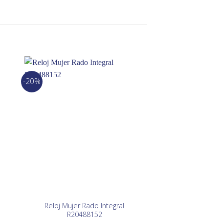
-20%
-10%
Reloj Mujer Rado Integral
Reloj Mujer Sando
R20488152
81310