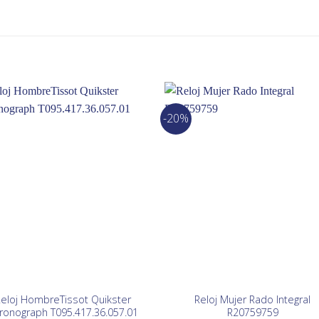
-20%
eloj HombreTissot Quikster
Reloj Mujer Rado Integral
ronograph T095.417.36.057.01
R20759759