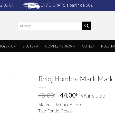
ENVÍO GRATIS a partir de 60€
32 09 01
Buscar
por:
JOYERÍA
BISUTERÍA
COMPLEMENTOS
OUTLET
NUESTRA
Reloj Hombre Mark Mad
El
El
49,00
44,00
€
€
IVA incluido
precio
precio
Material de Caja: Acero
original
actual
Tipo Fondo: Rosca
era:
es: