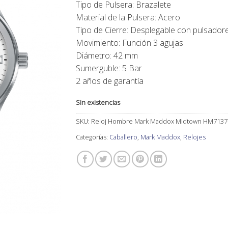
Tipo de Pulsera: Brazalete
49,00€.
44,00€.
Material de la Pulsera: Acero
Tipo de Cierre: Desplegable con pulsador
Movimiento: Función 3 agujas
Diámetro: 42 mm
Sumerguble: 5 Bar
2 años de garantía
Sin existencias
SKU:
Reloj Hombre Mark Maddox Midtown HM7137
Categorías:
Caballero
,
Mark Maddox
,
Relojes