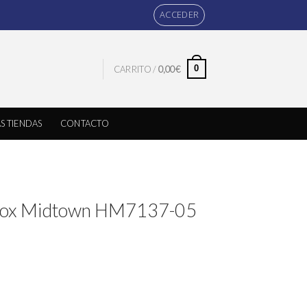
ACCEDER
0
CARRITO /
0,00
€
S TIENDAS
CONTACTO
dox Midtown HM7137-05