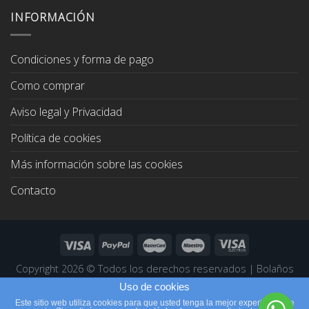
era:
es:
INFORMACIÓN
67,00€.
64,00€.
Condiciones y forma de pago
Como comprar
Aviso legal y Privacidad
Política de cookies
Más información sobre las cookies
Contacto
Copyright 2026 ©
Todos los derechos reservados
|
Bolaños
Joyeros
|
Páginas Web Profesionales
Uso de cookies
Este sitio web utiliza cookies para que usted tenga la mejor experiencia de