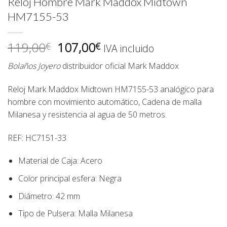
Reloj Hombre Mark Maddox Midtown
HM7155-53
El
El
119,00
107,00
€
€
IVA incluido
precio
precio
Bolaños Joyero
distribuidor oficial Mark Maddox
original
actual
era:
es:
Reloj Mark Maddox Midtown HM7155-53 analógico para
119,00€.
107,00€.
hombre con movimiento automático, Cadena de malla
Milanesa y resistencia al agua de 50 metros.
REF: HC7151-33
Material de Caja:
Acero
Color principal esfera:
Negra
Diámetro:
42
mm
Tipo de Pulsera:
Malla Milanesa