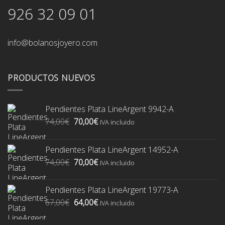
926 32 09 01
info@bolanosjoyero.com
PRODUCTOS NUEVOS
Pendientes Plata LineArgent 9942-A
El
El
74,00
€
70,00
€
IVA incluido
precio
precio
original
actual
Pendientes Plata LineArgent 14952-A
era:
es:
El
El
74,00
€
70,00
€
74,00€.
70,00€.
IVA incluido
precio
precio
original
actual
Pendientes Plata LineArgent 19773-A
era:
es:
El
El
67,00
€
64,00
€
74,00€.
70,00€.
IVA incluido
precio
precio
original
actual