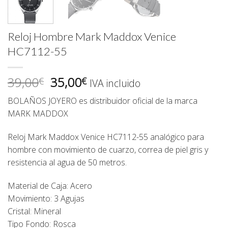
Reloj Hombre Mark Maddox Venice
HC7112-55
El
El
39,00
35,00
€
€
IVA incluido
precio
precio
BOLAÑOS JOYERO
es distribuidor oficial de la marca
original
actual
MARK MADDOX
era:
es:
39,00€.
35,00€.
Reloj Mark Maddox Venice
HC7112-55
analógico para
hombre con movimiento de cuarzo, correa de piel gris y
resistencia al agua de 50 metros.
Material de Caja: Acero
Movimiento: 3 Agujas
Cristal: Mineral
Tipo Fondo: Rosca