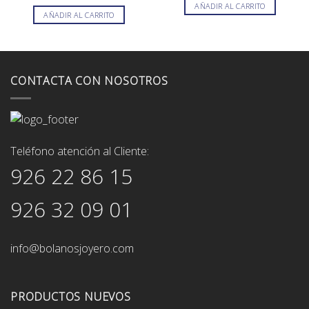
original
actual
AÑADIR AL CARRITO
era:
es:
AÑADIR AL CARRITO
2.600,00€.
2.208,00€.
CONTACTA CON NOSOTROS
Teléfono atención al Cliente:
926 22 86 15
926 32 09 01
info@bolanosjoyero.com
PRODUCTOS NUEVOS