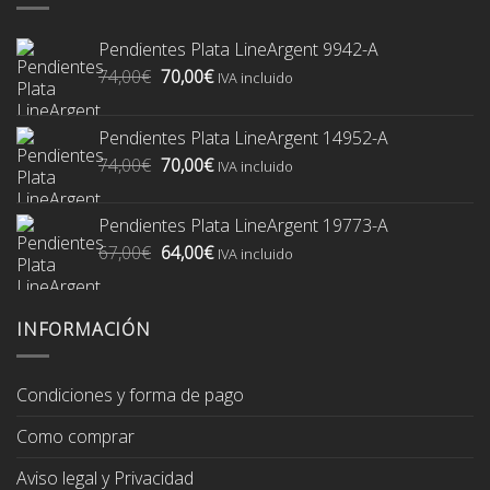
Pendientes Plata LineArgent 9942-A
El
El
74,00
€
70,00
€
IVA incluido
precio
precio
original
actual
Pendientes Plata LineArgent 14952-A
era:
es:
El
El
74,00
€
70,00
€
74,00€.
70,00€.
IVA incluido
precio
precio
original
actual
Pendientes Plata LineArgent 19773-A
era:
es:
El
El
67,00
€
64,00
€
74,00€.
70,00€.
IVA incluido
precio
precio
original
actual
era:
es:
INFORMACIÓN
67,00€.
64,00€.
Condiciones y forma de pago
Como comprar
Aviso legal y Privacidad