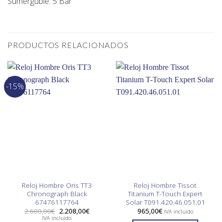
Sumerguble: 5 Bar
PRODUCTOS RELACIONADOS
-15%
Reloj Hombre Oris TT3
Reloj Hombre Tissot
Chronograph Black
Titanium T-Touch Expert
67476117764
Solar T091.420.46.051.01
El
El
2.600,00
€
2.208,00
€
965,00
€
IVA incluido
precio
precio
IVA incluido