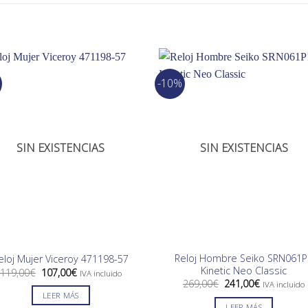
-10%
SIN EXISTENCIAS
SIN EXISTENCIAS
Reloj Hombre Seiko SRN061P
eloj Mujer Viceroy 471198-57
Kinetic Neo Classic
El
El
119,00
€
107,00
€
IVA incluido
precio
precio
El
El
269,00
€
241,00
€
IVA incluido
original
actual
precio
precio
LEER MÁS
era:
es:
original
actual
LEER MÁS