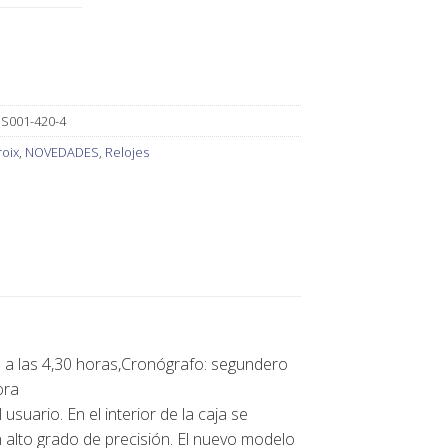
SS001-420-4
roix
,
NOVEDADES
,
Relojes
 a las 4,30 horas,Cronógrafo: segundero
ora
suario. En el interior de la caja se
alto grado de precisión. El nuevo modelo