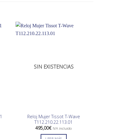
-10%
SIN EXISTENCIAS
SIN EXIS
1
Reloj Mujer Tissot T-Wave
Reloj Hombre Vi
T112.210.22.113.01
Sport 41
El
495,00
€
139,00
€
125,0
IVA incluido
preci
origin
LEER MÁS
LEER 