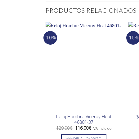
PRODUCTOS RELACIONADOS
-10%
-10%
Reloj Hombre Viceroy Heat
R
46801-37
El
El
129,00
€
116,00
€
IVA incluido
precio
precio
original
actual
AÑADIR AL CARRITO