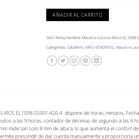
AÑADIR AL CARRITO
SKU:
Reloj Hombre Maurice Lacroix Eliros EL1098-
Categorías:
Caballero
,
MÁS VENDIDOS
,
Maurice Lac
LIROS EL1098-SS001-420-4
dispone de horas, minutos, Fecha
nutos a las 9 horas, contador de décimas de segundo a las 6 h
mm mide tan solo 8 mm de altura, lo que aumenta el confort del u
rmite prescindir de dar cuerda manualmente y proporciona un 