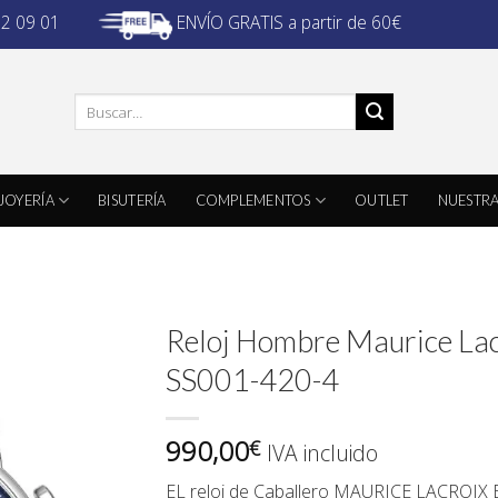
ENVÍO GRATIS a partir de 60€
32 09 01
Buscar
por:
JOYERÍA
BISUTERÍA
COMPLEMENTOS
OUTLET
NUESTRA
Reloj Hombre Maurice Lac
SS001-420-4
990,00
€
IVA incluido
EL reloj de Caballero
MAURICE LACROIX E