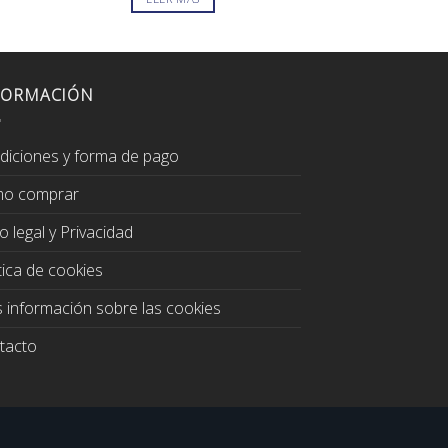
era:
139,0
FORMACIÓN
diciones y forma de pago
o comprar
o legal y Privacidad
tica de cookies
 información sobre las cookies
tacto