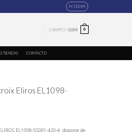
ACCEDER
0
CARRITO /
0,00
€
S TIENDAS
CONTACTO
roix Eliros EL1098-
LIROS EL1098-SS001-420-4
dispone de