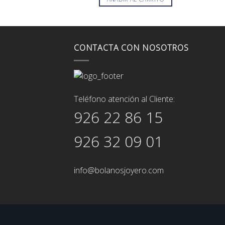
era:
es:
129,00€.
116,00€.
CONTACTA CON NOSOTROS
Teléfono atención al Cliente:
926 22 86 15
926 32 09 01
info@bolanosjoyero.com