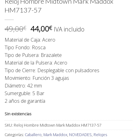
Reloj Hombre Midtown Mark Maddox
HM7137-57
El
El
49,00
44,00
€
€
IVA incluido
precio
precio
Material de Caja: Acero
original
actual
Tipo Fondo: Rosca
era:
es:
Tipo de Pulsera: Brazalete
49,00€.
44,00€.
Material de la Pulsera: Acero
Tipo de Cierre: Desplegable con pulsadores
Movimiento: Función 3 agujas
Diámetro: 42 mm
Sumerguble: 5 Bar
2 años de garantía
Sin existencias
SKU:
Reloj Hombre Midtown Mark Maddox HM7137-57
Categorías:
Caballero
,
Mark Maddox
,
NOVEDADES
,
Relojes