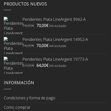
PRODUCTOS NUEVOS
Pendientes Plata LineArgent 9942-A
El
El
74,00
€
70,00
€
IVA incluido
precio
precio
original
actual
Pendientes Plata LineArgent 14952-A
era:
es:
El
El
74,00
€
70,00
€
74,00€.
70,00€.
IVA incluido
precio
precio
original
actual
Pendientes Plata LineArgent 19773-A
era:
es:
El
El
67,00
€
64,00
€
74,00€.
70,00€.
IVA incluido
precio
precio
original
actual
era:
es:
INFORMACIÓN
67,00€.
64,00€.
Condiciones y forma de pago
Como comprar