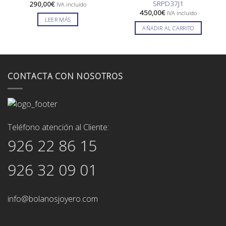
SRPD37J1
290,00
€
IVA incluido
450,00
€
IVA incluido
LEER MÁS
AÑADIR AL CARRITO
CONTACTA CON NOSOTROS
Teléfono atención al Cliente:
926 22 86 15
926 32 09 01
info@bolanosjoyero.com