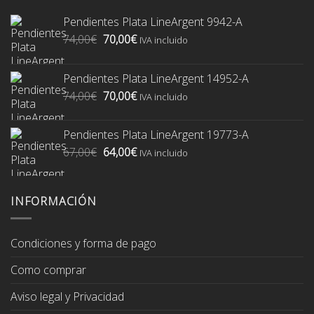
Pendientes Plata LineArgent 9942-A
El
El
74,00
€
70,00
€
IVA incluido
precio
precio
original
actual
Pendientes Plata LineArgent 14952-A
era:
es:
El
El
74,00
€
70,00
€
74,00€.
70,00€.
IVA incluido
precio
precio
original
actual
Pendientes Plata LineArgent 19773-A
era:
es:
El
El
67,00
€
64,00
€
74,00€.
70,00€.
IVA incluido
precio
precio
original
actual
era:
es:
INFORMACIÓN
67,00€.
64,00€.
Condiciones y forma de pago
Como comprar
Aviso legal y Privacidad