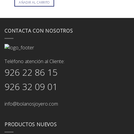
era:
es:
AÑADIR AL CARRITO
2.600,00€.
2.208,00€.
CONTACTA CON NOSOTROS
Teléfono atención al Cliente:
926 22 86 15
926 32 09 01
info@bolanosjoyero.com
PRODUCTOS NUEVOS