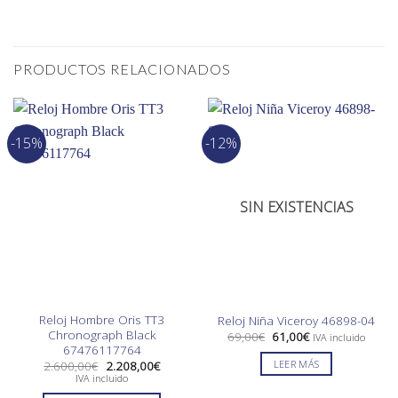
PRODUCTOS RELACIONADOS
-15%
-12%
SIN EXISTENCIAS
Reloj Hombre Oris TT3
Reloj Niña Viceroy 46898-04
Chronograph Black
El
El
69,00
€
61,00
€
IVA incluido
precio
precio
67476117764
original
actual
El
El
LEER MÁS
2.600,00
€
2.208,00
€
era:
es:
precio
precio
IVA incluido
69,00€.
61,00€.
original
actual