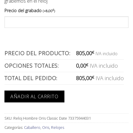
grabemos en el reloj
Precio del grabado
€
(
+
8,00
)
PRECIO DEL PRODUCTO:
805,00
€
IVA incluido
OPCIONES TOTALES:
0,00
€
IVA incluido
TOTAL DEL PEDIDO:
805,00
€
IVA incluido
AÑADIR AL CARRITO
SKU:
Reloj Hombre Oris Classic Date 73375944031
Categorías:
Caballero
,
Oris
,
Relojes