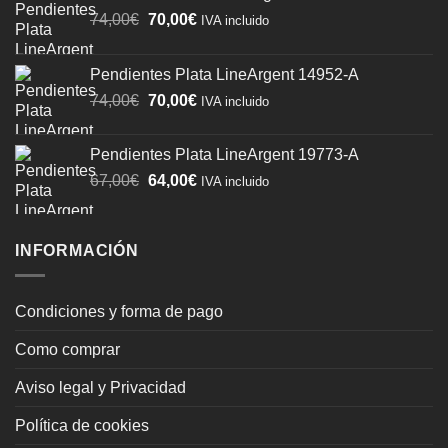
El
El
74,00
€
70,00
€
IVA incluido
precio
precio
original
actual
Pendientes Plata LineArgent 14952-A
era:
es:
El
El
74,00
€
70,00
€
74,00€.
70,00€.
IVA incluido
precio
precio
original
actual
Pendientes Plata LineArgent 19773-A
era:
es:
El
El
67,00
€
64,00
€
IVA incluido
74,00€.
70,00€.
precio
precio
original
actual
era:
es:
INFORMACIÓN
67,00€.
64,00€.
Condiciones y forma de pago
Como comprar
Aviso legal y Privacidad
Política de cookies