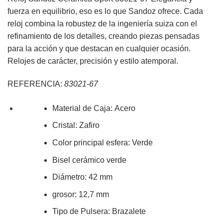
original
actual
fuerza en equilibrio, eso es lo que Sandoz ofrece. Cada
era:
es:
reloj combina la robustez de la ingeniería suiza con el
495,00€.
445,50€.
refinamiento de los detalles, creando piezas pensadas
para la acción y que destacan en cualquier ocasión.
Relojes de carácter, precisión y estilo atemporal.
REFERENCIA:
83021-67
Material de Caja:
Acero
Cristal: Zafiro
Color principal esfera:
Verde
Bisel cerámico verde
Diámetro:
42
mm
grosor: 12,7 mm
Tipo de Pulsera:
Brazalete