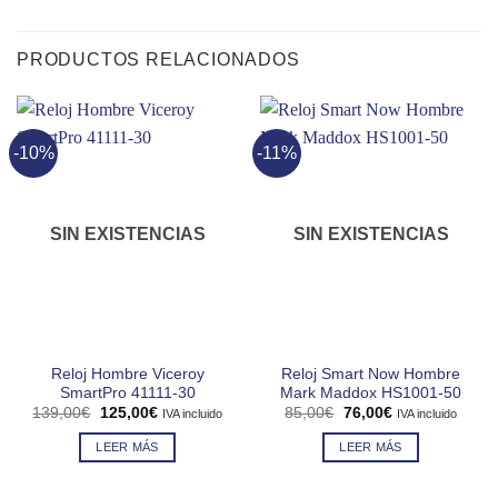
PRODUCTOS RELACIONADOS
-10%
-11%
SIN EXISTENCIAS
SIN EXISTENCIAS
Reloj Hombre Viceroy
Reloj Smart Now Hombre
SmartPro 41111-30
Mark Maddox HS1001-50
El
El
El
El
139,00
€
125,00
€
85,00
€
76,00
€
IVA incluido
IVA incluido
precio
precio
precio
precio
original
actual
original
actual
LEER MÁS
LEER MÁS
era:
es:
era:
es:
139,00€.
125,00€.
85,00€.
76,00€.