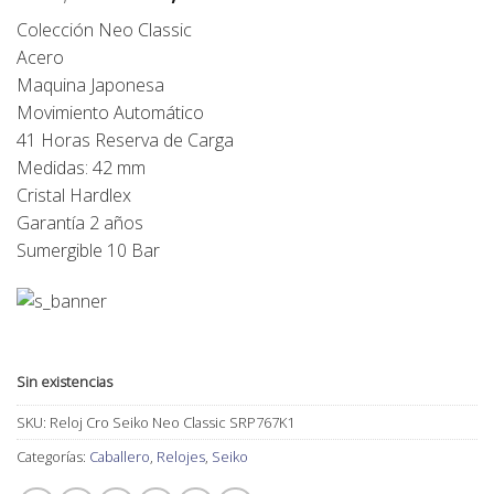
precio
precio
Colección Neo Classic
original
actual
Acero
era:
es:
Maquina Japonesa
299,00€.
269,00€.
Movimiento Automático
41 Horas Reserva de Carga
Medidas: 42 mm
Cristal Hardlex
Garantía 2 años
Sumergible 10 Bar
Sin existencias
SKU:
Reloj Cro Seiko Neo Classic SRP767K1
Categorías:
Caballero
,
Relojes
,
Seiko