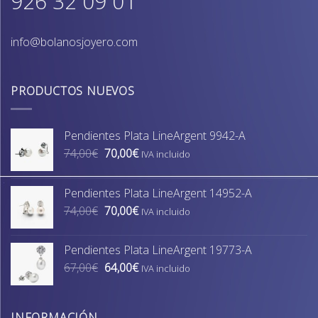
926 32 09 01
info@bolanosjoyero.com
PRODUCTOS NUEVOS
Pendientes Plata LineArgent 9942-A
El
El
74,00
€
70,00
€
IVA incluido
precio
precio
original
actual
Pendientes Plata LineArgent 14952-A
era:
es:
El
El
74,00
€
70,00
€
74,00€.
70,00€.
IVA incluido
precio
precio
original
actual
Pendientes Plata LineArgent 19773-A
era:
es:
El
El
67,00
€
64,00
€
74,00€.
70,00€.
IVA incluido
precio
precio
original
actual
era:
es:
INFORMACIÓN