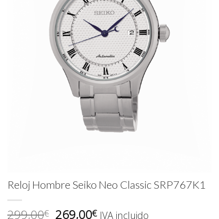
Reloj Hombre Seiko Neo Classic SRP767K1
El
El
299,00
269,00
€
€
IVA incluido