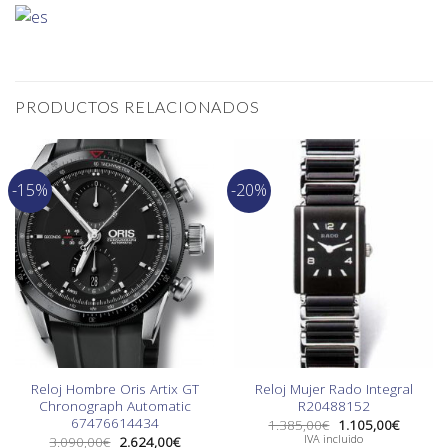
PRODUCTOS RELACIONADOS
-15%
-20%
Reloj Hombre Oris Artix GT
Reloj Mujer Rado Integral
Chronograph Automatic
R20488152
67476614434
El
El
1.385,00
€
1.105,00
€
precio
precio
El
El
IVA incluido
3.090,00
€
2.624,00
€