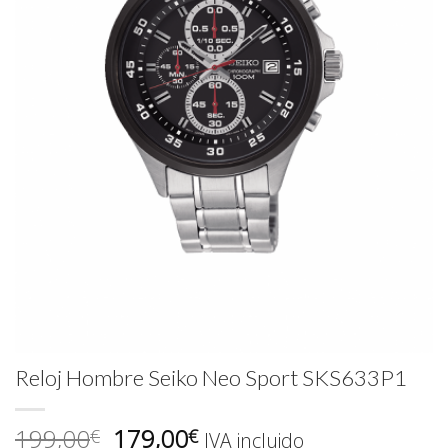
Reloj Hombre Seiko Neo Sport SKS633P1
El
El
199,00
179,00
€
€
IVA incluido