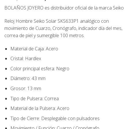
precio
precio
BOLAÑOS JOYERO
es distribuidor oficial de la marca
Seiko
original
actual
era:
es:
Reloj Hombre Seiko Solar SKS633P1 analógico con
199,00€.
179,00€.
movimiento de Cuarzo, Cronógrafo, indicador día del mes,
correa de piel y sumergible 100 metros.
Material de Caja:
Acero
Cristal: Hardlex
Color principal esfera:
Negro
Diámetro:
43
mm
Grosor: 13 mm
Tipo de Pulsera:
Correa
Material de la Pulsera:
Acero
Tipo de Cierre:
Desplegable con pulsadores
Movimiento / Función:
Cuarzo / Cronógrafo