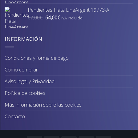
original
actual
Pendientes Plata LineArgent 19773-A
era:
es:
El
El
67,00
€
64,00
€
74,00€.
70,00€.
IVA incluido
precio
precio
original
actual
era:
es:
INFORMACIÓN
67,00€.
64,00€.
Condiciones y forma de pago
Como comprar
Aviso legal y Privacidad
Política de cookies
Más información sobre las cookies
Contacto