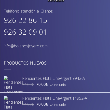
Teléfono atención al Cliente:
926 22 86 15
926 32 09 01
info@bolanosjoyero.com
PRODUCTOS NUEVOS
Pendientes Plata LineArgent 9942-A
El
El
74,00
€
70,00
€
IVA incluido
precio
precio
original
actual
Pendientes Plata LineArgent 14952-A
era:
es:
El
El
74,00
€
70,00
€
74,00€.
70,00€.
IVA incluido
precio
precio