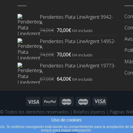
Con
Pendientes Plata LineArgent 9942-
A
Com
El
El
74,00
€
70,00
€
IVA incluido
precio
precio
Avis
Pendientes Plata LineArgent 14952-
original
actual
A
era:
es:
Polí
El
El
74,00
€
70,00
€
74,00€.
70,00€.
IVA incluido
precio
precio
Más
Pendientes Plata LineArgent 19773-
original
actual
A
Con
era:
es:
El
El
67,00
€
64,00
€
74,00€.
70,00€.
IVA incluido
precio
precio
original
actual
era:
es:
67,00€.
64,00€.
6 ©
Todos los derechos reservados
|
Bolaños Joyeros
|
Páginas We
Uso de cookies
suario. Si continúa navegando está dando su consentimiento para la aceptación de 
enlace para mayor información.