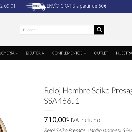
ENVÍO GRATIS a partir de 60€
32 09 01
Buscar
por:
JOYERÍA
BISUTERÍA
COMPLEMENTOS
OUTLET
NUESTRA
Reloj Hombre Seiko Presa
SSA466J1
710,00
€
IVA incluido
Reloj Seiko Presage «Jardin Japones» SSA