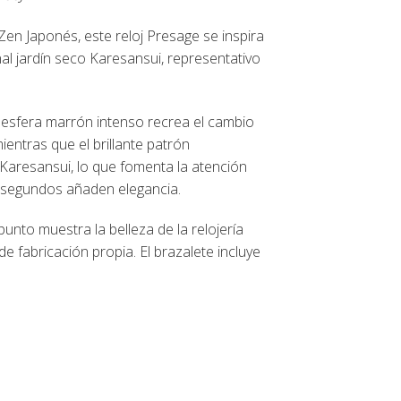
Zen Japonés, este reloj Presage se inspira
onal jardín seco Karesansui, representativo
la esfera marrón intenso recrea el cambio
ientras que el brillante patrón
e Karesansui, lo que fomenta la atención
y segundos añaden elegancia.
unto muestra la belleza de la relojería
e fabricación propia. El brazalete incluye