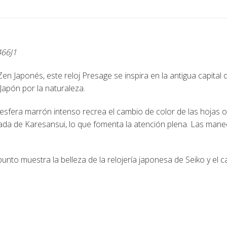
466J1
en Japonés, este reloj Presage se inspira en la antigua capital d
Japón por la naturaleza.
a esfera marrón intenso recrea el cambio de color de las hojas o
illada de Karesansui, lo que fomenta la atención plena. Las man
nto muestra la belleza de la relojería japonesa de Seiko y el ca