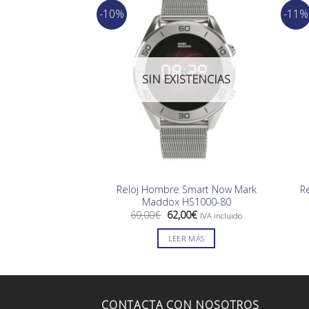
-10%
-11%
SIN EXISTENCIAS
Reloj Hombre Smart Now Mark
R
Maddox HS1000-80
El
El
69,00
€
62,00
€
IVA incluido
precio
precio
original
actual
LEER MÁS
era:
es:
69,00€.
62,00€.
CONTACTA CON NOSOTROS