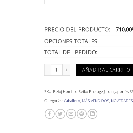
PRECIO DEL PRODUCTO:
710,00
OPCIONES TOTALES:
TOTAL DEL PEDIDO:
Reloj Hombre Seiko Presage Jardín Japonés 
AÑADIR AL CARRITO
SKU:
Reloj Hombre Seiko Presage Jardín Japonés S
Categorías:
Caballero
,
MÁS VENDIDOS
,
NOVEDADES