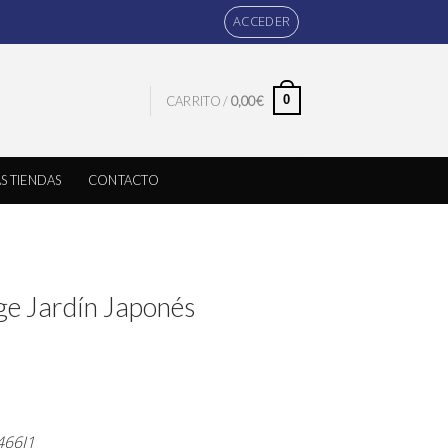
ACCEDER
0
CARRITO /
0,00
€
S TIENDAS
CONTACTO
ge Jardín Japonés
466J1