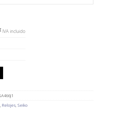
€
IVA incluido
SSA466J1 cantidad
SA466J1
,
Relojes
,
Seiko